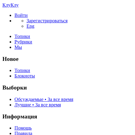
КлуКлу
Войти
Зарегистрироваться
Eng
Топики
Рубрики
Мы
Новое
Топики
Блокноты
Выборки
Обсуждаемые • За все время
Лучшие • За все время
Информация
Помощь
Правила