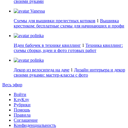
своими руками
Vanessa
Схемы для вышивки прелестных котиков
1
Вышивка
крестиком: бесплатные схемы для начинающих и профи
polinka
Идеи бабочек в технике квиллинг
1
Техника квиллинг:
схемы сборки, идеи и фото готовых работ
polinka
Декор из велосипеда на даче
1
Дизайн интерьера и декор
своими руками: мастер-классы с фото
Весь эфир
Войти
КлуКлу
Рубрики
Помощь
Правила
Соглашение
Конфиденциальность