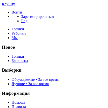
КлуКлу
Войти
Зарегистрироваться
Eng
Топики
Рубрики
Мы
Новое
Топики
Блокноты
Выборки
Обсуждаемые • За все время
Лучшие • За все время
Информация
Помощь
Правила