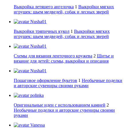
Выкройка летящего ангелочка
1
Выкройки мягких
игрушек: шьем медведей, собак и лесных зверей
Nusha01
Выкройки тряпичных кукол
1
Выкройки мягких
игрушек: шьем медведей, собак и лесных зверей
Nusha01
Схемы для вязания ленточного кружева
2
Шитье и
вязание для детей: схемы, выкройки и описания
Nusha01
Пошаговое оформление букетов
1
Необычные поделки
и авторские сувениры своими руками
polinka
Оригинальные идеи с использованием камней
2
Необычные поделки и авторские сувениры своими
руками
Vanessa