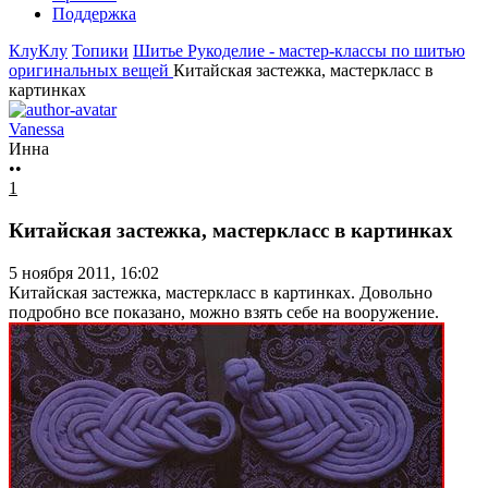
Поддержка
КлуКлу
Топики
Шитье
Рукоделие - мастер-классы по шитью
оригинальных вещей
Китайская застежка, мастеркласс в
картинках
Vanessa
Инна
••
1
Китайская застежка, мастеркласс в картинках
5 ноября 2011, 16:02
Китайская застежка, мастеркласс в картинках. Довольно
подробно все показано, можно взять себе на вооружение.