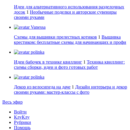
Идеи для альтернативного использования разделочных
досок
1
Необычные поделки и авторские сувениры
своими руками
Vanessa
Схемы для вышивки прелестных котиков
1
Вышивка
крестиком: бесплатные схемы для начинающих и профи
polinka
Идеи бабочек в технике квиллинг
1
Техника квиллинг:
схемы сборки, идеи и фото готовых работ
polinka
Декор из велосипеда на даче
1
Дизайн интерьера и декор
своими руками: мастер-классы с фото
Весь эфир
Войти
КлуКлу
Рубрики
Помощь