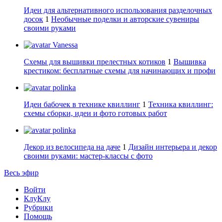
Идеи для альтернативного использования разделочных
досок
1
Необычные поделки и авторские сувениры
своими руками
Vanessa
Схемы для вышивки прелестных котиков
1
Вышивка
крестиком: бесплатные схемы для начинающих и профи
polinka
Идеи бабочек в технике квиллинг
1
Техника квиллинг:
схемы сборки, идеи и фото готовых работ
polinka
Декор из велосипеда на даче
1
Дизайн интерьера и декор
своими руками: мастер-классы с фото
Весь эфир
Войти
КлуКлу
Рубрики
Помощь