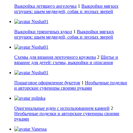
Выкройка летящего ангелочка
1
Выкройки мягких
игрушек: шьем медведей, собак и лесных зверей
Nusha01
Выкройки тряпичных кукол
1
Выкройки мягких
игрушек: шьем медведей, собак и лесных зверей
Nusha01
Схемы для вязания ленточного кружева
2
Шитье и
вязание для детей: схемы, выкройки и описания
Nusha01
Пошаговое оформление букетов
1
Необычные поделки
и авторские сувениры своими руками
polinka
Оригинальные идеи с использованием камней
2
Необычные поделки и авторские сувениры своими
руками
Vanessa