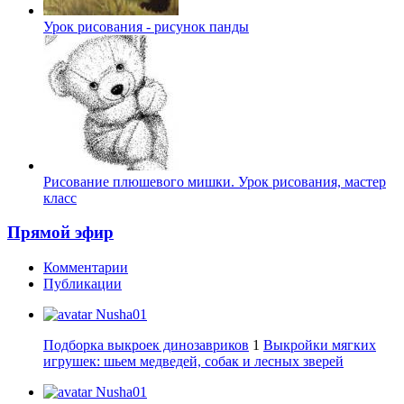
Урок рисования - рисунок панды
Рисование плюшевого мишки. Урок рисования, мастер
класс
Прямой эфир
Комментарии
Публикации
Nusha01
Подборка выкроек динозавриков
1
Выкройки мягких
игрушек: шьем медведей, собак и лесных зверей
Nusha01