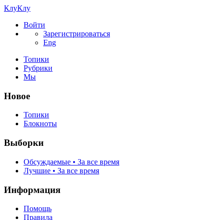
КлуКлу
Войти
Зарегистрироваться
Eng
Топики
Рубрики
Мы
Новое
Топики
Блокноты
Выборки
Обсуждаемые • За все время
Лучшие • За все время
Информация
Помощь
Правила