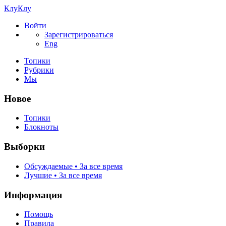
КлуКлу
Войти
Зарегистрироваться
Eng
Топики
Рубрики
Мы
Новое
Топики
Блокноты
Выборки
Обсуждаемые • За все время
Лучшие • За все время
Информация
Помощь
Правила