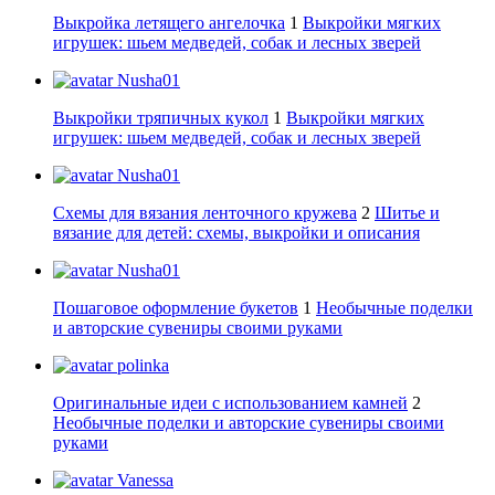
Выкройка летящего ангелочка
1
Выкройки мягких
игрушек: шьем медведей, собак и лесных зверей
Nusha01
Выкройки тряпичных кукол
1
Выкройки мягких
игрушек: шьем медведей, собак и лесных зверей
Nusha01
Схемы для вязания ленточного кружева
2
Шитье и
вязание для детей: схемы, выкройки и описания
Nusha01
Пошаговое оформление букетов
1
Необычные поделки
и авторские сувениры своими руками
polinka
Оригинальные идеи с использованием камней
2
Необычные поделки и авторские сувениры своими
руками
Vanessa