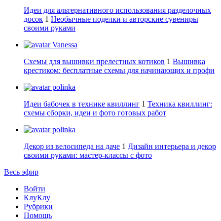
Идеи для альтернативного использования разделочных
досок
1
Необычные поделки и авторские сувениры
своими руками
Vanessa
Схемы для вышивки прелестных котиков
1
Вышивка
крестиком: бесплатные схемы для начинающих и профи
polinka
Идеи бабочек в технике квиллинг
1
Техника квиллинг:
схемы сборки, идеи и фото готовых работ
polinka
Декор из велосипеда на даче
1
Дизайн интерьера и декор
своими руками: мастер-классы с фото
Весь эфир
Войти
КлуКлу
Рубрики
Помощь