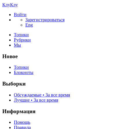
КлуКлу
Войти
Зарегистрироваться
Eng
Топики
Рубрики
Мы
Новое
Топики
Блокноты
Выборки
Обсуждаемые • За все время
Лучшие • За все время
Информация
Помощь
Правила