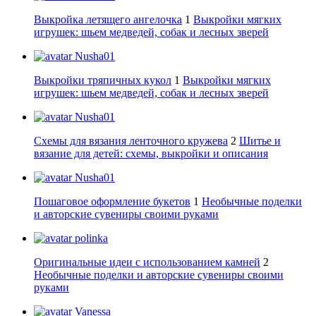
Выкройка летящего ангелочка
1
Выкройки мягких
игрушек: шьем медведей, собак и лесных зверей
Nusha01
Выкройки тряпичных кукол
1
Выкройки мягких
игрушек: шьем медведей, собак и лесных зверей
Nusha01
Схемы для вязания ленточного кружева
2
Шитье и
вязание для детей: схемы, выкройки и описания
Nusha01
Пошаговое оформление букетов
1
Необычные поделки
и авторские сувениры своими руками
polinka
Оригинальные идеи с использованием камней
2
Необычные поделки и авторские сувениры своими
руками
Vanessa