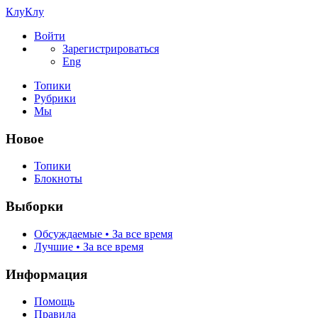
КлуКлу
Войти
Зарегистрироваться
Eng
Топики
Рубрики
Мы
Новое
Топики
Блокноты
Выборки
Обсуждаемые • За все время
Лучшие • За все время
Информация
Помощь
Правила