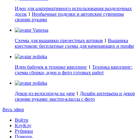
Идеи для альтернативного использования разделочных
досок
1
Необычные поделки и авторские сувениры
своими руками
Vanessa
Схемы для вышивки прелестных котиков
1
Вышивка
крестиком: бесплатные схемы для начинающих и профи
polinka
Идеи бабочек в технике квиллинг
1
Техника квиллинг:
схемы сборки, идеи и фото готовых работ
polinka
Декор из велосипеда на даче
1
Дизайн интерьера и декор
своими руками: мастер-классы с фото
Весь эфир
Войти
КлуКлу
Рубрики
Помощь