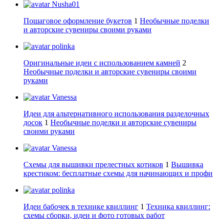
Nusha01
Пошаговое оформление букетов
1
Необычные поделки
и авторские сувениры своими руками
polinka
Оригинальные идеи с использованием камней
2
Необычные поделки и авторские сувениры своими
руками
Vanessa
Идеи для альтернативного использования разделочных
досок
1
Необычные поделки и авторские сувениры
своими руками
Vanessa
Схемы для вышивки прелестных котиков
1
Вышивка
крестиком: бесплатные схемы для начинающих и профи
polinka
Идеи бабочек в технике квиллинг
1
Техника квиллинг:
схемы сборки, идеи и фото готовых работ