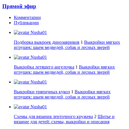
Прямой эфир
Комментарии
Публикации
Nusha01
Подборка выкроек динозавриков
1
Выкройки мягких
игрушек: шьем медведей, собак и лесных зверей
Nusha01
Выкройка летящего ангелочка
1
Выкройки мягких
игрушек: шьем медведей, собак и лесных зверей
Nusha01
Выкройки тряпичных кукол
1
Выкройки мягких
игрушек: шьем медведей, собак и лесных зверей
Nusha01
Схемы для вязания ленточного кружева
2
Шитье и
вязание для детей: схемы, выкройки и описания