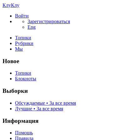
КлуКлу
Войти
Зарегистрироваться
Eng
Топики
Рубрики
Мы
Новое
Топики
Блокноты
Выборки
Обсуждаемые • За все время
Лучшие • За все время
Информация
Помощь
Правила