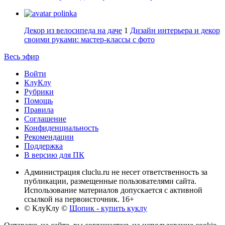
polinka
Декор из велосипеда на даче
1
Дизайн интерьера и декор
своими руками: мастер-классы с фото
Весь эфир
Войти
КлуКлу
Рубрики
Помощь
Правила
Соглашение
Конфиденциальность
Рекомендации
Поддержка
В версию для ПК
Администрация cluclu.ru не несет ответственность за
публикации, размещенные пользователями сайта.
Использование материалов допускается с активной
ссылкой на первоисточник. 16+
© КлуКлу
©
Шопик - купить куклу