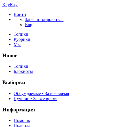
КлуКлу
Войти
Зарегистрироваться
Eng
Топики
Рубрики
Мы
Новое
Топики
Блокноты
Выборки
Обсуждаемые • За все время
Лучшие • За все время
Информация
Помощь
Правила