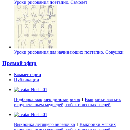
Уроки рисования поэтапно. Самолет
Уроки рисования для начинающих поэтапно. Совушки
Прямой эфир
Комментарии
Публикации
Nusha01
Подборка выкроек динозавриков
1
Выкройки мягких
игрушек: шьем медведей, собак и лесных зверей
Nusha01
Выкройка летящего ангелочка
1
Выкройки мягких
игрушек: шьем медведей, собак и лесных зверей