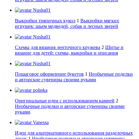
Nusha01
Выкройки тряпичных кукол
1
Выкройки мягких
игрушек: шьем медведей, собак и лесных зверей
Nusha01
Схемы для вязания ленточного кружева
2
Шитье и
вязание для детей: схемы, выкройки и описания
Nusha01
Пошаговое оформление букетов
1
Необычные поделки
и авторские сувениры своими руками
polinka
Оригинальные идеи с использованием камней
2
Необычные поделки и авторские сувениры своими
руками
Vanessa
Идеи для альтернативного использования разделочных
досок
1
Необычные поделки и авторские сувениры