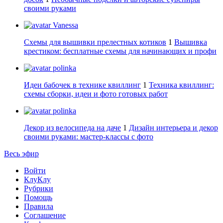
своими руками
Vanessa
Схемы для вышивки прелестных котиков
1
Вышивка
крестиком: бесплатные схемы для начинающих и профи
polinka
Идеи бабочек в технике квиллинг
1
Техника квиллинг:
схемы сборки, идеи и фото готовых работ
polinka
Декор из велосипеда на даче
1
Дизайн интерьера и декор
своими руками: мастер-классы с фото
Весь эфир
Войти
КлуКлу
Рубрики
Помощь
Правила
Соглашение