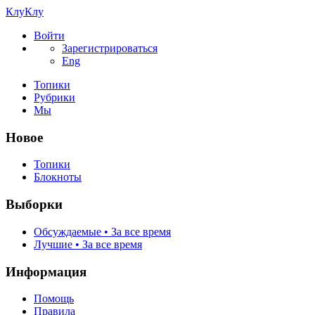
КлуКлу
Войти
Зарегистрироваться
Eng
Топики
Рубрики
Мы
Новое
Топики
Блокноты
Выборки
Обсуждаемые • За все время
Лучшие • За все время
Информация
Помощь
Правила