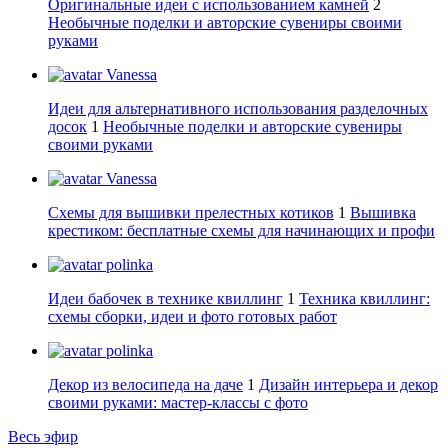
Оригинальные идеи с использованием камней
2
Необычные поделки и авторские сувениры своими
руками
Vanessa
Идеи для альтернативного использования разделочных
досок
1
Необычные поделки и авторские сувениры
своими руками
Vanessa
Схемы для вышивки прелестных котиков
1
Вышивка
крестиком: бесплатные схемы для начинающих и профи
polinka
Идеи бабочек в технике квиллинг
1
Техника квиллинг:
схемы сборки, идеи и фото готовых работ
polinka
Декор из велосипеда на даче
1
Дизайн интерьера и декор
своими руками: мастер-классы с фото
Весь эфир