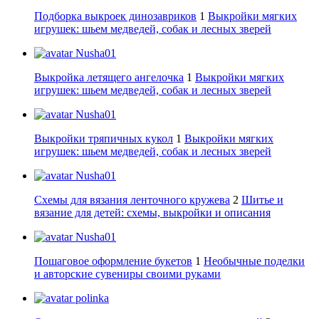
Подборка выкроек динозавриков
1
Выкройки мягких
игрушек: шьем медведей, собак и лесных зверей
Nusha01
Выкройка летящего ангелочка
1
Выкройки мягких
игрушек: шьем медведей, собак и лесных зверей
Nusha01
Выкройки тряпичных кукол
1
Выкройки мягких
игрушек: шьем медведей, собак и лесных зверей
Nusha01
Схемы для вязания ленточного кружева
2
Шитье и
вязание для детей: схемы, выкройки и описания
Nusha01
Пошаговое оформление букетов
1
Необычные поделки
и авторские сувениры своими руками
polinka