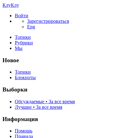
КлуКлу
Войти
Зарегистрироваться
Eng
Топики
Рубрики
Мы
Новое
Топики
Блокноты
Выборки
Обсуждаемые • За все время
Лучшие • За все время
Информация
Помощь
Правила