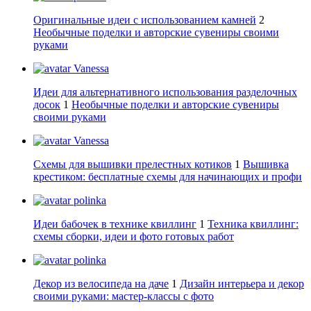
Оригинальные идеи с использованием камней
2
Необычные поделки и авторские сувениры своими
руками
Vanessa
Идеи для альтернативного использования разделочных
досок
1
Необычные поделки и авторские сувениры
своими руками
Vanessa
Схемы для вышивки прелестных котиков
1
Вышивка
крестиком: бесплатные схемы для начинающих и профи
polinka
Идеи бабочек в технике квиллинг
1
Техника квиллинг:
схемы сборки, идеи и фото готовых работ
polinka
Декор из велосипеда на даче
1
Дизайн интерьера и декор
своими руками: мастер-классы с фото