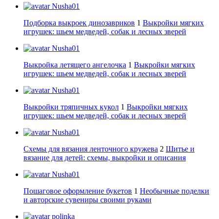
Nusha01
Подборка выкроек динозавриков
1
Выкройки мягких
игрушек: шьем медведей, собак и лесных зверей
Nusha01
Выкройка летящего ангелочка
1
Выкройки мягких
игрушек: шьем медведей, собак и лесных зверей
Nusha01
Выкройки тряпичных кукол
1
Выкройки мягких
игрушек: шьем медведей, собак и лесных зверей
Nusha01
Схемы для вязания ленточного кружева
2
Шитье и
вязание для детей: схемы, выкройки и описания
Nusha01
Пошаговое оформление букетов
1
Необычные поделки
и авторские сувениры своими руками
polinka