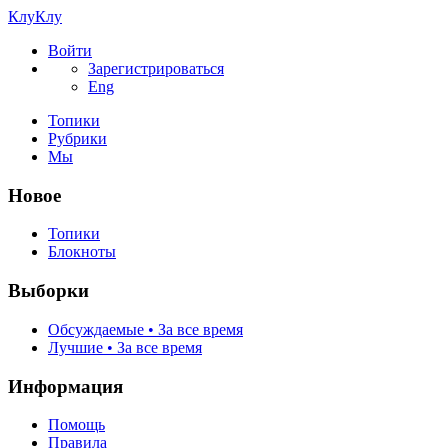
КлуКлу
Войти
Зарегистрироваться
Eng
Топики
Рубрики
Мы
Новое
Топики
Блокноты
Выборки
Обсуждаемые • За все время
Лучшие • За все время
Информация
Помощь
Правила