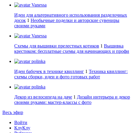
Vanessa
Идеи для альтернативного использования разделочных
досок
1
Необычные поделки и авторские сувениры
своими руками
Vanessa
Схемы для вышивки прелестных котиков
1
Вышивка
крестиком: бесплатные схемы для начинающих и профи
polinka
Идеи бабочек в технике квиллинг
1
Техника квиллинг:
схемы сборки, идеи и фото готовых работ
polinka
Декор из велосипеда на даче
1
Дизайн интерьера и декор
своими руками: мастер-классы с фото
Весь эфир
Войти
КлуКлу