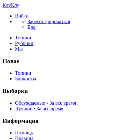
КлуКлу
Войти
Зарегистрироваться
Eng
Топики
Рубрики
Мы
Новое
Топики
Блокноты
Выборки
Обсуждаемые • За все время
Лучшие • За все время
Информация
Помощь
Правила