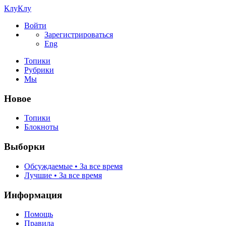
КлуКлу
Войти
Зарегистрироваться
Eng
Топики
Рубрики
Мы
Новое
Топики
Блокноты
Выборки
Обсуждаемые • За все время
Лучшие • За все время
Информация
Помощь
Правила