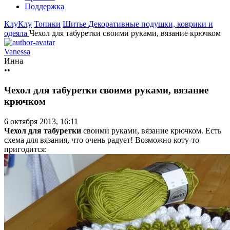
Поддержка
КлуКлу
Топики
Шитье
Декоративные подушки, коврики и
одеяла
Чехол для табуретки своими руками, вязание крючком
Vanessa
Инна
••
Чехол для табуретки своими руками, вязание
крючком
6 октября 2013, 16:11
Чехол для табуретки
своими руками, вязание крючком. Есть
схема для вязания, что очень радует! Возможно коту-то
пригодится: