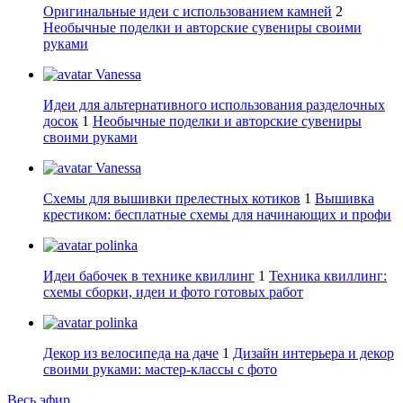
Оригинальные идеи с использованием камней
2
Необычные поделки и авторские сувениры своими
руками
Vanessa
Идеи для альтернативного использования разделочных
досок
1
Необычные поделки и авторские сувениры
своими руками
Vanessa
Схемы для вышивки прелестных котиков
1
Вышивка
крестиком: бесплатные схемы для начинающих и профи
polinka
Идеи бабочек в технике квиллинг
1
Техника квиллинг:
схемы сборки, идеи и фото готовых работ
polinka
Декор из велосипеда на даче
1
Дизайн интерьера и декор
своими руками: мастер-классы с фото
Весь эфир