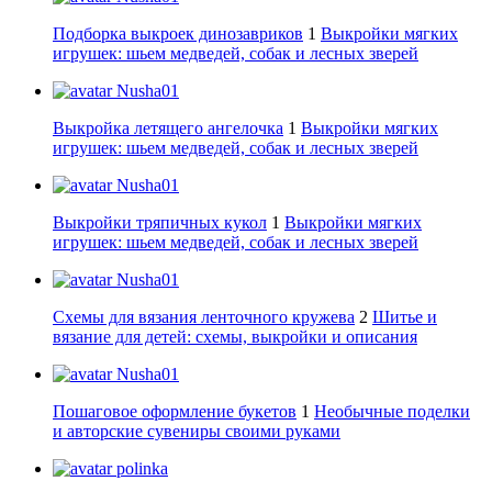
Подборка выкроек динозавриков
1
Выкройки мягких
игрушек: шьем медведей, собак и лесных зверей
Nusha01
Выкройка летящего ангелочка
1
Выкройки мягких
игрушек: шьем медведей, собак и лесных зверей
Nusha01
Выкройки тряпичных кукол
1
Выкройки мягких
игрушек: шьем медведей, собак и лесных зверей
Nusha01
Схемы для вязания ленточного кружева
2
Шитье и
вязание для детей: схемы, выкройки и описания
Nusha01
Пошаговое оформление букетов
1
Необычные поделки
и авторские сувениры своими руками
polinka