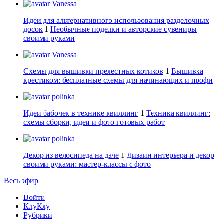
Vanessa
Идеи для альтернативного использования разделочных
досок
1
Необычные поделки и авторские сувениры
своими руками
Vanessa
Схемы для вышивки прелестных котиков
1
Вышивка
крестиком: бесплатные схемы для начинающих и профи
polinka
Идеи бабочек в технике квиллинг
1
Техника квиллинг:
схемы сборки, идеи и фото готовых работ
polinka
Декор из велосипеда на даче
1
Дизайн интерьера и декор
своими руками: мастер-классы с фото
Весь эфир
Войти
КлуКлу
Рубрики