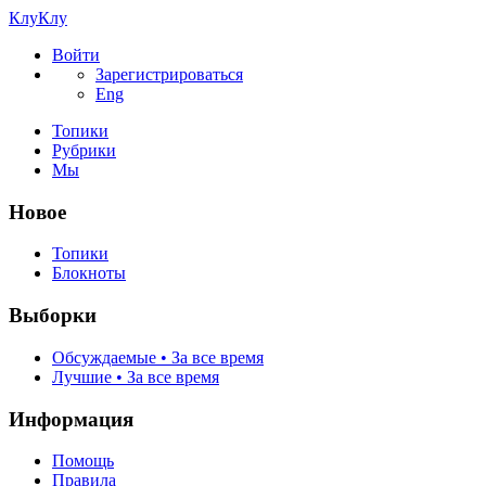
КлуКлу
Войти
Зарегистрироваться
Eng
Топики
Рубрики
Мы
Новое
Топики
Блокноты
Выборки
Обсуждаемые • За все время
Лучшие • За все время
Информация
Помощь
Правила