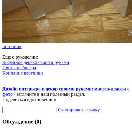
источник
Еще о рукоделии:
Кофейное дерево своими руками
Цветы из бисера
Квиллинг картинки
Дизайн интерьера и декор своими руками: мастер-классы с
фото
- загляните в наш полезный раздел.
Поделиться вдохновением
Скопировать ссылку
Обсуждение (0)