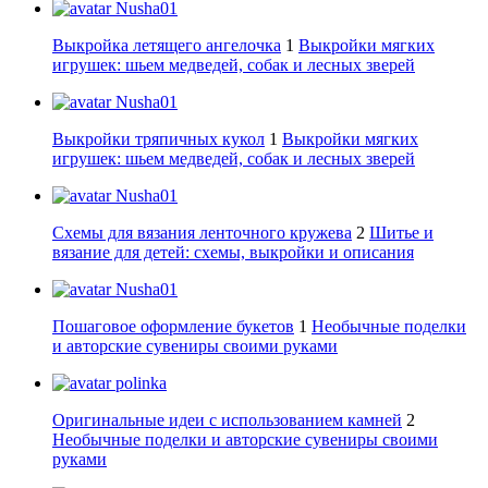
Nusha01
Выкройка летящего ангелочка
1
Выкройки мягких
игрушек: шьем медведей, собак и лесных зверей
Nusha01
Выкройки тряпичных кукол
1
Выкройки мягких
игрушек: шьем медведей, собак и лесных зверей
Nusha01
Схемы для вязания ленточного кружева
2
Шитье и
вязание для детей: схемы, выкройки и описания
Nusha01
Пошаговое оформление букетов
1
Необычные поделки
и авторские сувениры своими руками
polinka
Оригинальные идеи с использованием камней
2
Необычные поделки и авторские сувениры своими
руками