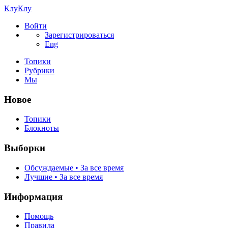
КлуКлу
Войти
Зарегистрироваться
Eng
Топики
Рубрики
Мы
Новое
Топики
Блокноты
Выборки
Обсуждаемые • За все время
Лучшие • За все время
Информация
Помощь
Правила