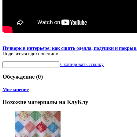
Пэчворк в интерьере: как сшить одеяла, подушки и покрыв
Поделиться вдохновением
Скопировать ссылку
Обсуждение (0)
Мое мнение
Похожие материалы на КлуКлу