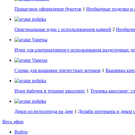
Пошаговое оформление букетов
1
Необычные поделки и 
polinka
Оригинальные идеи с использованием камней
2
Необычны
Vanessa
Идеи для альтернативного использования разделочных д
Vanessa
Схемы для вышивки прелестных котиков
1
Вышивка крес
polinka
Идеи бабочек в технике квиллинг
1
Техника квиллинг: сх
polinka
Декор из велосипеда на даче
1
Дизайн интерьера и декор 
Весь эфир
Войти