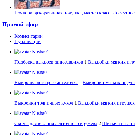
Пэчворк, декоративная подушка, мастер класс. Лоскутно
Прямой эфир
Комментарии
Публикации
Nusha01
Подборка выкроек динозавриков
1
Выкройки мягких игру
Nusha01
Выкройка летящего ангелочка
1
Выкройки мягких игруше
Nusha01
Выкройки тряпичных кукол
1
Выкройки мягких игрушек:
Nusha01
Схемы для вязания ленточного кружева
2
Шитье и вязани
Nusha01