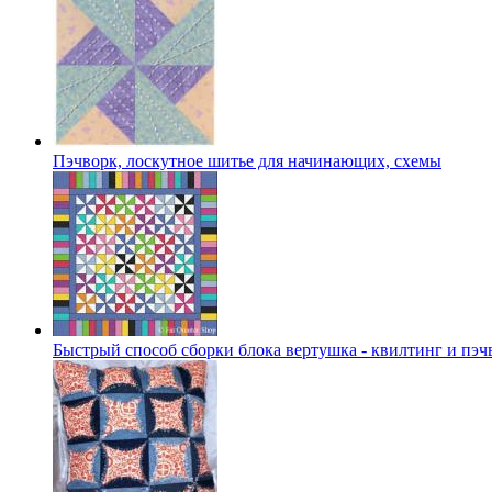
Пэчворк, лоскутное шитье для начинающих, схемы
Быстрый способ сборки блока вертушка - квилтинг и пэч