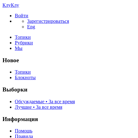
КлуКлу
Войти
Зарегистрироваться
Eng
Топики
Рубрики
Мы
Новое
Топики
Блокноты
Выборки
Обсуждаемые • За все время
Лучшие • За все время
Информация
Помощь
Правила