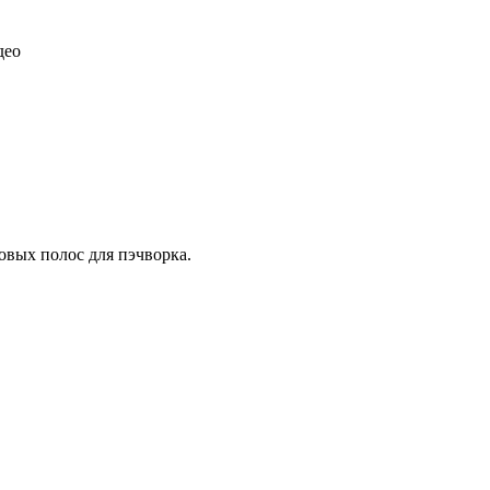
део
овых полос для пэчворка.