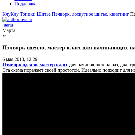
Поддержка
КлуКлу
Топики
Шитье
Пэчворк, лоскутное шитье, квилтинг
Пэ
marta
Марта
••
Пэчворк одеяло, мастер класс для начинающих на 
6 мая 2013, 12:29
Пэчворк одеяло, мастер класс
для начинающих на раз, два, т
Эта схема поражает своей простотой. Идеально подходит для но