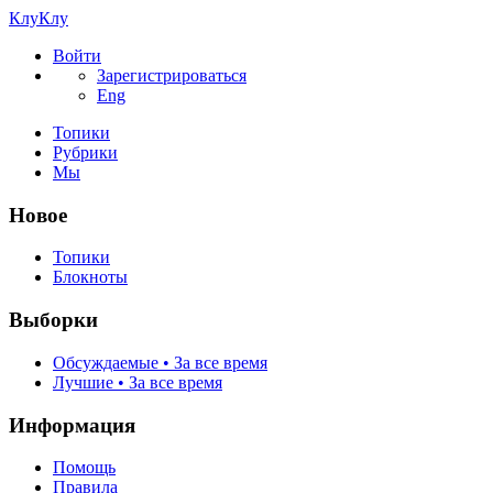
КлуКлу
Войти
Зарегистрироваться
Eng
Топики
Рубрики
Мы
Новое
Топики
Блокноты
Выборки
Обсуждаемые • За все время
Лучшие • За все время
Информация
Помощь
Правила