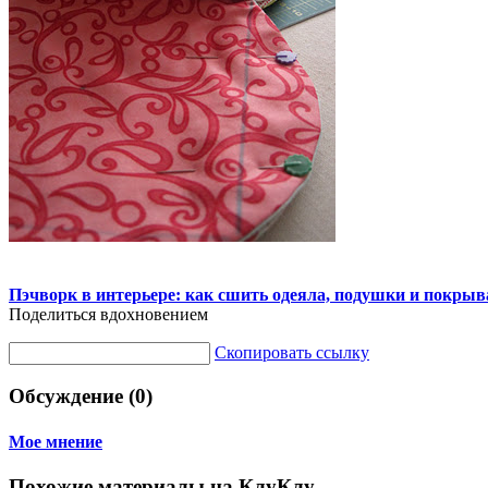
Пэчворк в интерьере: как сшить одеяла, подушки и покрыв
Поделиться вдохновением
Скопировать ссылку
Обсуждение (0)
Мое мнение
Похожие материалы на КлуКлу