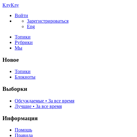
КлуКлу
Войти
Зарегистрироваться
Eng
Топики
Рубрики
Мы
Новое
Топики
Блокноты
Выборки
Обсуждаемые • За все время
Лучшие • За все время
Информация
Помощь
Правила