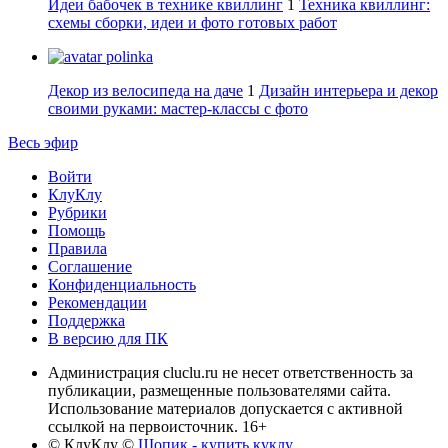
Идеи бабочек в технике квиллинг
1
Техника квиллинг:
схемы сборки, идеи и фото готовых работ
polinka
Декор из велосипеда на даче
1
Дизайн интерьера и декор
своими руками: мастер-классы с фото
Весь эфир
Войти
КлуКлу
Рубрики
Помощь
Правила
Соглашение
Конфиденциальность
Рекомендации
Поддержка
В версию для ПК
Администрация cluclu.ru не несет ответственность за
публикации, размещенные пользователями сайта.
Использование материалов допускается с активной
ссылкой на первоисточник. 16+
© КлуКлу
©
Шопик - купить куклу