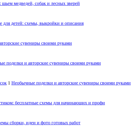
 шьем медведей, собак и лесных зверей
е для детей: схемы, выкройки и описания
авторские сувениры своими руками
е поделки и авторские сувениры своими руками
осок
1
Необычные поделки и авторские сувениры своими руками
тиком: бесплатные схемы для начинающих и профи
емы сборки, идеи и фото готовых работ