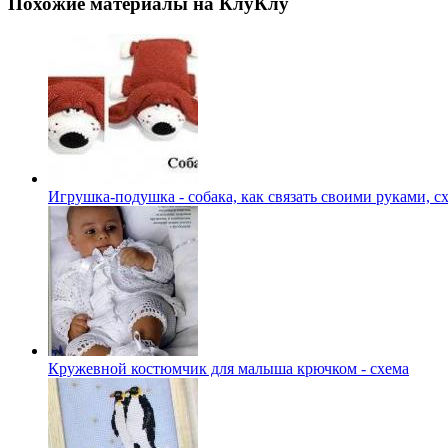
Похожие материалы на КлуКлу
Игрушка-подушка - собака, как связать своими руками, с
Кружевной костюмчик для малыша крючком - схема