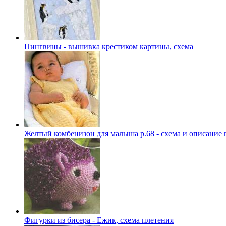
Пингвины - вышивка крестиком картины, схема
Желтый комбенизон для малыша р.68 - схема и описание 
Фигурки из бисера - Ежик, схема плетения