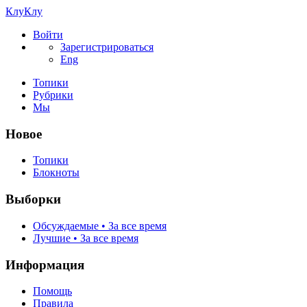
КлуКлу
Войти
Зарегистрироваться
Eng
Топики
Рубрики
Мы
Новое
Топики
Блокноты
Выборки
Обсуждаемые • За все время
Лучшие • За все время
Информация
Помощь
Правила