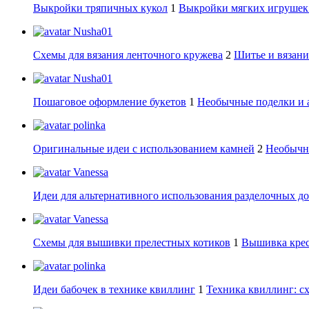
Выкройки тряпичных кукол
1
Выкройки мягких игрушек:
Nusha01
Схемы для вязания ленточного кружева
2
Шитье и вязани
Nusha01
Пошаговое оформление букетов
1
Необычные поделки и 
polinka
Оригинальные идеи с использованием камней
2
Необычны
Vanessa
Идеи для альтернативного использования разделочных д
Vanessa
Схемы для вышивки прелестных котиков
1
Вышивка крес
polinka
Идеи бабочек в технике квиллинг
1
Техника квиллинг: сх