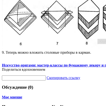
9. Теперь можно вложить столовые приборы в карман.
Искусство оригами: мастер-классы по бумажному декору и 
Поделиться вдохновением
Скопировать ссылку
Обсуждение (0)
Мое мнение