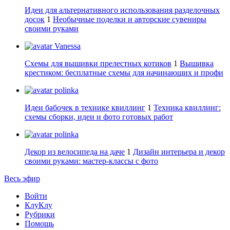
Идеи для альтернативного использования разделочных
досок
1
Необычные поделки и авторские сувениры
своими руками
Vanessa
Схемы для вышивки прелестных котиков
1
Вышивка
крестиком: бесплатные схемы для начинающих и профи
polinka
Идеи бабочек в технике квиллинг
1
Техника квиллинг:
схемы сборки, идеи и фото готовых работ
polinka
Декор из велосипеда на даче
1
Дизайн интерьера и декор
своими руками: мастер-классы с фото
Весь эфир
Войти
КлуКлу
Рубрики
Помощь