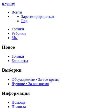
КлуКлу
Войти
Зарегистрироваться
Eng
Топики
Рубрики
Мы
Новое
Топики
Блокноты
Выборки
Обсуждаемые • За все время
Лучшие • За все время
Информация
Помощь
Правила