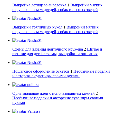
Выкройка летящего ангелочка
1
Выкройки мягких
игрушек: шьем медведей, собак и лесных зверей
Nusha01
Выкройки тряпичных кукол
1
Выкройки мягких
игрушек: шьем медведей, собак и лесных зверей
Nusha01
Схемы для вязания ленточного кружева
2
Шитье и
вязание для детей: схемы, выкройки и описания
Nusha01
Пошаговое оформление букетов
1
Необычные поделки
и авторские сувениры своими руками
polinka
Оригинальные идеи с использованием камней
2
Необычные поделки и авторские сувениры своими
руками
Vanessa