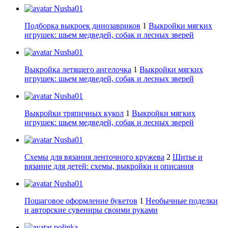
Nusha01
Подборка выкроек динозавриков
1
Выкройки мягких
игрушек: шьем медведей, собак и лесных зверей
Nusha01
Выкройка летящего ангелочка
1
Выкройки мягких
игрушек: шьем медведей, собак и лесных зверей
Nusha01
Выкройки тряпичных кукол
1
Выкройки мягких
игрушек: шьем медведей, собак и лесных зверей
Nusha01
Схемы для вязания ленточного кружева
2
Шитье и
вязание для детей: схемы, выкройки и описания
Nusha01
Пошаговое оформление букетов
1
Необычные поделки
и авторские сувениры своими руками
polinka