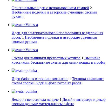
Оригинальные идеи с использованием камней
2
Необычные поделки и авторские сувениры своими
руками
Vanessa
Идеи для альтернативного использования разделочных
досок
1
Необычные поделки и авторские сувениры
своими руками
Vanessa
Схемы для вышивки прелестных котиков
1
Вышивка
крестиком: бесплатные схемы для начинающих и профи
polinka
Идеи бабочек в технике квиллинг
1
Техника квиллинг:
схемы сборки, идеи и фото готовых работ
polinka
Декор из велосипеда на даче
1
Дизайн интерьера и декор
своими руками: мастер-классы с фото