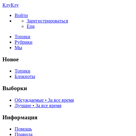
КлуКлу
Войти
Зарегистрироваться
Eng
Топики
Рубрики
Мы
Новое
Топики
Блокноты
Выборки
Обсуждаемые • За все время
Лучшие • За все время
Информация
Помощь
Правила