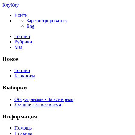
КлуКлу
Войти
Зарегистрироваться
Eng
Топики
Рубрики
Мы
Новое
Топики
Блокноты
Выборки
Обсуждаемые • За все время
Лучшие • За все время
Информация
Помощь
Правила