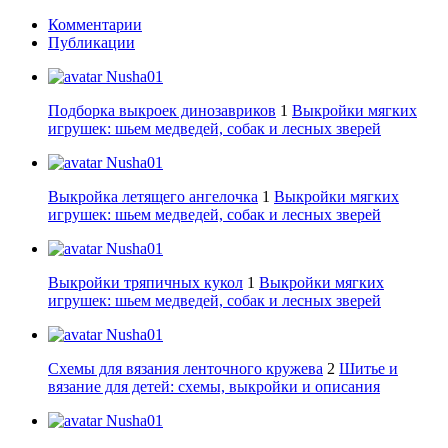
Комментарии
Публикации
Nusha01
Подборка выкроек динозавриков
1
Выкройки мягких
игрушек: шьем медведей, собак и лесных зверей
Nusha01
Выкройка летящего ангелочка
1
Выкройки мягких
игрушек: шьем медведей, собак и лесных зверей
Nusha01
Выкройки тряпичных кукол
1
Выкройки мягких
игрушек: шьем медведей, собак и лесных зверей
Nusha01
Схемы для вязания ленточного кружева
2
Шитье и
вязание для детей: схемы, выкройки и описания
Nusha01