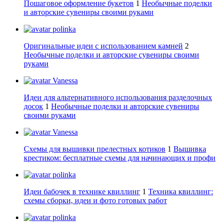
Пошаговое оформление букетов
1
Необычные поделки
и авторские сувениры своими руками
polinka
Оригинальные идеи с использованием камней
2
Необычные поделки и авторские сувениры своими
руками
Vanessa
Идеи для альтернативного использования разделочных
досок
1
Необычные поделки и авторские сувениры
своими руками
Vanessa
Схемы для вышивки прелестных котиков
1
Вышивка
крестиком: бесплатные схемы для начинающих и профи
polinka
Идеи бабочек в технике квиллинг
1
Техника квиллинг:
схемы сборки, идеи и фото готовых работ
polinka