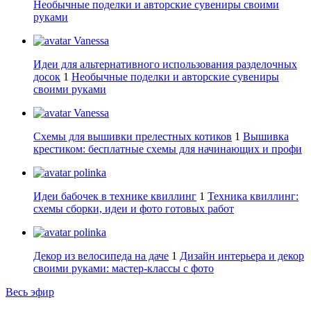
Необычные поделки и авторские сувениры своими
руками
Vanessa
Идеи для альтернативного использования разделочных
досок
1
Необычные поделки и авторские сувениры
своими руками
Vanessa
Схемы для вышивки прелестных котиков
1
Вышивка
крестиком: бесплатные схемы для начинающих и профи
polinka
Идеи бабочек в технике квиллинг
1
Техника квиллинг:
схемы сборки, идеи и фото готовых работ
polinka
Декор из велосипеда на даче
1
Дизайн интерьера и декор
своими руками: мастер-классы с фото
Весь эфир