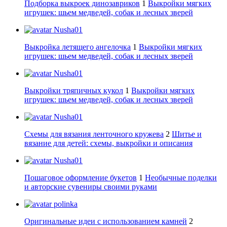
Подборка выкроек динозавриков
1
Выкройки мягких
игрушек: шьем медведей, собак и лесных зверей
Nusha01
Выкройка летящего ангелочка
1
Выкройки мягких
игрушек: шьем медведей, собак и лесных зверей
Nusha01
Выкройки тряпичных кукол
1
Выкройки мягких
игрушек: шьем медведей, собак и лесных зверей
Nusha01
Схемы для вязания ленточного кружева
2
Шитье и
вязание для детей: схемы, выкройки и описания
Nusha01
Пошаговое оформление букетов
1
Необычные поделки
и авторские сувениры своими руками
polinka
Оригинальные идеи с использованием камней
2