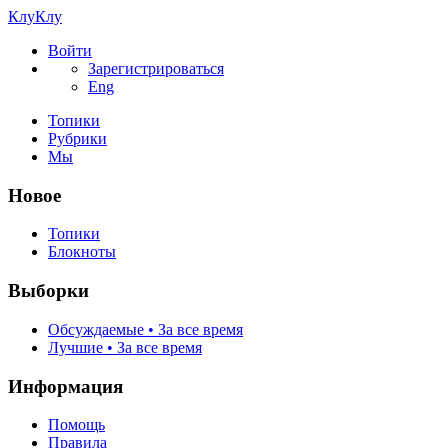
КлуКлу
Войти
Зарегистрироваться
Eng
Топики
Рубрики
Мы
Новое
Топики
Блокноты
Выборки
Обсуждаемые • За все время
Лучшие • За все время
Информация
Помощь
Правила