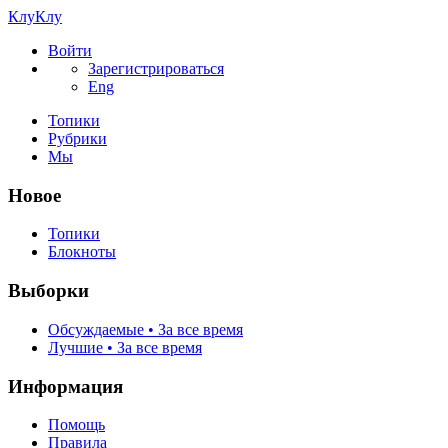
КлуКлу
Войти
Зарегистрироваться
Eng
Топики
Рубрики
Мы
Новое
Топики
Блокноты
Выборки
Обсуждаемые • За все время
Лучшие • За все время
Информация
Помощь
Правила