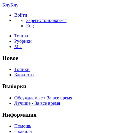
КлуКлу
Войти
Зарегистрироваться
Eng
Топики
Рубрики
Мы
Новое
Топики
Блокноты
Выборки
Обсуждаемые • За все время
Лучшие • За все время
Информация
Помощь
Правила