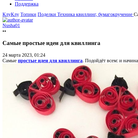
Поддержка
КлуКлу
Топики
Поделки
Техника квиллинг, бумагокручение
С
Nusha01
••
Самые простые идеи для квиллинга
24 марта 2023, 01:24
Самые
простые идеи для квиллинга
. Подойдёт всем: и начин