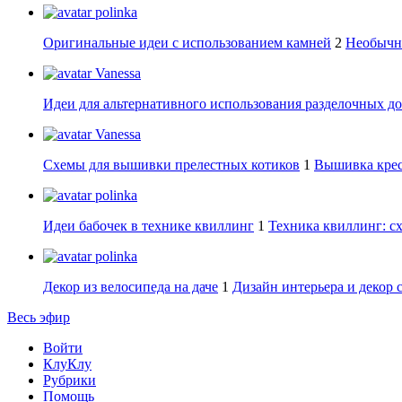
polinka
Оригинальные идеи с использованием камней
2
Необычны
Vanessa
Идеи для альтернативного использования разделочных д
Vanessa
Схемы для вышивки прелестных котиков
1
Вышивка крес
polinka
Идеи бабочек в технике квиллинг
1
Техника квиллинг: сх
polinka
Декор из велосипеда на даче
1
Дизайн интерьера и декор 
Весь эфир
Войти
КлуКлу
Рубрики
Помощь