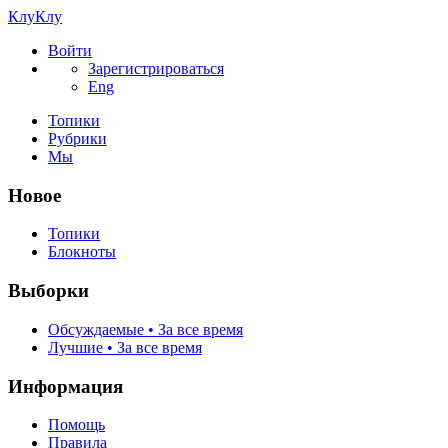
КлуКлу
Войти
Зарегистрироваться
Eng
Топики
Рубрики
Мы
Новое
Топики
Блокноты
Выборки
Обсуждаемые • За все время
Лучшие • За все время
Информация
Помощь
Правила