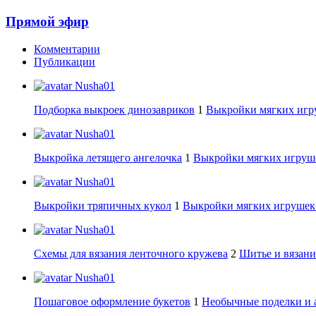
Прямой эфир
Комментарии
Публикации
Nusha01
Подборка выкроек динозавриков
1
Выкройки мягких игру
Nusha01
Выкройка летящего ангелочка
1
Выкройки мягких игруше
Nusha01
Выкройки тряпичных кукол
1
Выкройки мягких игрушек:
Nusha01
Схемы для вязания ленточного кружева
2
Шитье и вязани
Nusha01
Пошаговое оформление букетов
1
Необычные поделки и 