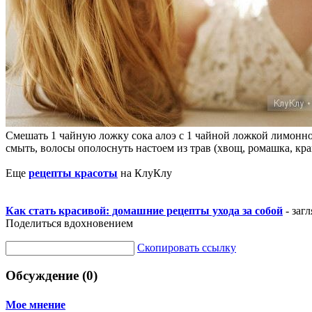
Смешать 1 чайную ложку сока алоэ с 1 чайной ложкой лимонного
смыть, волосы ополоснуть настоем из трав (хвощ, ромашка, кра
Еще
рецепты красоты
на КлуКлу
Как стать красивой: домашние рецепты ухода за собой
- заг
Поделиться вдохновением
Скопировать ссылку
Обсуждение (0)
Мое мнение