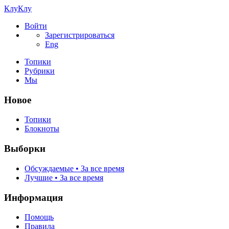
КлуКлу
Войти
Зарегистрироваться
Eng
Топики
Рубрики
Мы
Новое
Топики
Блокноты
Выборки
Обсуждаемые • За все время
Лучшие • За все время
Информация
Помощь
Правила