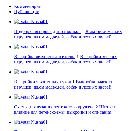
Комментарии
Публикации
Nusha01
Подборка выкроек динозавриков
1
Выкройки мягких
игрушек: шьем медведей, собак и лесных зверей
Nusha01
Выкройка летящего ангелочка
1
Выкройки мягких
игрушек: шьем медведей, собак и лесных зверей
Nusha01
Выкройки тряпичных кукол
1
Выкройки мягких
игрушек: шьем медведей, собак и лесных зверей
Nusha01
Схемы для вязания ленточного кружева
2
Шитье и
вязание для детей: схемы, выкройки и описания
Nusha01