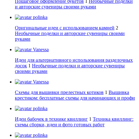
Пошаговое оформление букетов
1
Необычные поделки
и авторские сувениры своими руками
polinka
Оригинальные идеи с использованием камней
2
Необычные поделки и авторские сувениры своими
руками
Vanessa
Идеи для альтернативного использования разделочных
досок
1
Необычные поделки и авторские сувениры
своими руками
Vanessa
Схемы для вышивки прелестных котиков
1
Вышивка
крестиком: бесплатные схемы для начинающих и профи
polinka
Идеи бабочек в технике квиллинг
1
Техника квиллинг:
схемы сборки, идеи и фото готовых работ
polinka