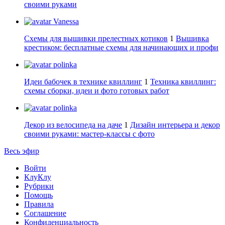
своими руками
Vanessa
Схемы для вышивки прелестных котиков
1
Вышивка
крестиком: бесплатные схемы для начинающих и профи
polinka
Идеи бабочек в технике квиллинг
1
Техника квиллинг:
схемы сборки, идеи и фото готовых работ
polinka
Декор из велосипеда на даче
1
Дизайн интерьера и декор
своими руками: мастер-классы с фото
Весь эфир
Войти
КлуКлу
Рубрики
Помощь
Правила
Соглашение
Конфиденциальность