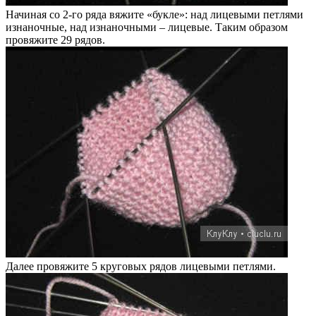
Начиная со 2-го ряда вяжите «букле»: над лицевыми петлями
изнаночные, над изнаночными – лицевые. Таким образом
провяжите 29 рядов.
Далее провяжите 5 круговых рядов лицевыми петлями.