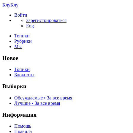
КлуКлу
Войти
Зарегистрироваться
Eng
Топики
Рубрики
Мы
Новое
Топики
Блокноты
Выборки
Обсуждаемые • За все время
Лучшие • За все время
Информация
Помощь
Правила