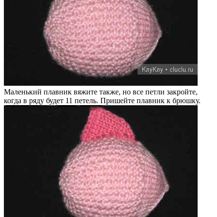
Маленький плавник вяжите также, но все петли закройте,
когда в ряду будет 11 петель. Пришейте плавник к брюшку.