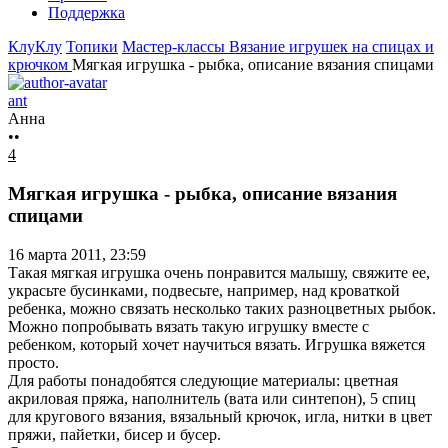
Поддержка
КлуКлу
Топики
Мастер-классы
Вязание игрушек на спицах и
крючком
Мягкая игрушка - рыбка, описание вязания спицами
ant
Анна
••
4
Мягкая игрушка - рыбка, описание вязания
спицами
16 марта 2011, 23:59
Такая мягкая игрушка очень понравится малышу, свяжите ее,
украсьте бусинками, подвесьте, например, над кроваткой
ребенка, можно связать несколько таких разноцветных рыбок.
Можно попробывать вязать такую игрушку вместе с
ребенком, который хочет научиться вязать. Игрушка вяжется
просто.
Для работы понадобятся следующие материалы: цветная
акриловая пряжа, наполнитель (вата или синтепон), 5 спиц
для кругового вязания, вязальный крючок, игла, нитки в цвет
пряжи, пайетки, бисер и бусер.