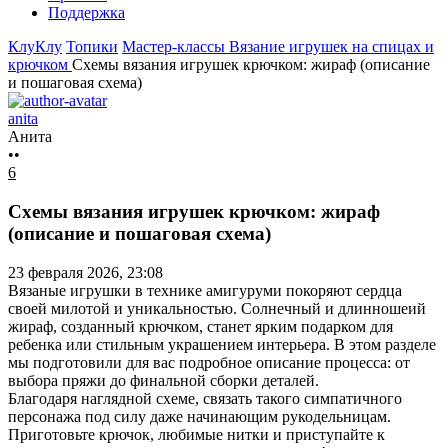
Поддержка
КлуКлу
Топики
Мастер-классы
Вязание игрушек на спицах и
крючком
Схемы вязания игрушек крючком: жираф (описание
и пошаговая схема)
anita
Анита
••
6
Схемы вязания игрушек крючком: жираф
(описание и пошаговая схема)
23 февраля 2026, 23:08
Вязаные игрушки в технике амигуруми покоряют сердца
своей милотой и уникальностью. Солнечный и длинношеий
жираф, созданный крючком, станет ярким подарком для
ребенка или стильным украшением интерьера. В этом разделе
мы подготовили для вас подробное описание процесса: от
выбора пряжи до финальной сборки деталей.
Благодаря наглядной схеме, связать такого симпатичного
персонажа под силу даже начинающим рукодельницам.
Приготовьте крючок, любимые нитки и приступайте к