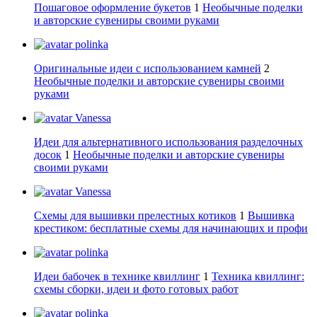
Пошаговое оформление букетов
1
Необычные поделки
и авторские сувениры своими руками
polinka
Оригинальные идеи с использованием камней
2
Необычные поделки и авторские сувениры своими
руками
Vanessa
Идеи для альтернативного использования разделочных
досок
1
Необычные поделки и авторские сувениры
своими руками
Vanessa
Схемы для вышивки прелестных котиков
1
Вышивка
крестиком: бесплатные схемы для начинающих и профи
polinka
Идеи бабочек в технике квиллинг
1
Техника квиллинг:
схемы сборки, идеи и фото готовых работ
polinka