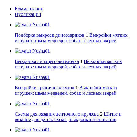
Комментарии
Публикации
Nusha01
Подборка выкроек динозавриков
1
Выкройки мягких
игрушек: шьем медведей, собак и лесных зверей
Nusha01
Выкройка летящего ангелочка
1
Выкройки мягких
игрушек: шьем медведей, собак и лесных зверей
Nusha01
Выкройки тряпичных кукол
1
Выкройки мягких
игрушек: шьем медведей, собак и лесных зверей
Nusha01
Схемы для вязания ленточного кружева
2
Шитье и
вязание для детей: схемы, выкройки и описания
Nusha01