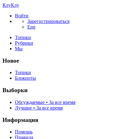
КлуКлу
Войти
Зарегистрироваться
Eng
Топики
Рубрики
Мы
Новое
Топики
Блокноты
Выборки
Обсуждаемые • За все время
Лучшие • За все время
Информация
Помощь
Правила