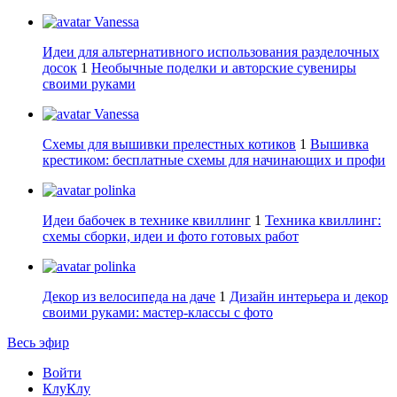
Vanessa
Идеи для альтернативного использования разделочных
досок
1
Необычные поделки и авторские сувениры
своими руками
Vanessa
Схемы для вышивки прелестных котиков
1
Вышивка
крестиком: бесплатные схемы для начинающих и профи
polinka
Идеи бабочек в технике квиллинг
1
Техника квиллинг:
схемы сборки, идеи и фото готовых работ
polinka
Декор из велосипеда на даче
1
Дизайн интерьера и декор
своими руками: мастер-классы с фото
Весь эфир
Войти
КлуКлу