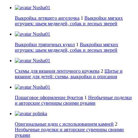
Nusha01
Выкройка летящего ангелочка
1
Выкройки мягких
игрушек: шьем медведей, собак и лесных зверей
Nusha01
Выкройки тряпичных кукол
1
Выкройки мягких
игрушек: шьем медведей, собак и лесных зверей
Nusha01
Схемы для вязания ленточного кружева
2
Шитье и
вязание для детей: схемы, выкройки и описания
Nusha01
Пошаговое оформление букетов
1
Необычные поделки
и авторские сувениры своими руками
polinka
Оригинальные идеи с использованием камней
2
Необычные поделки и авторские сувениры своими
руками