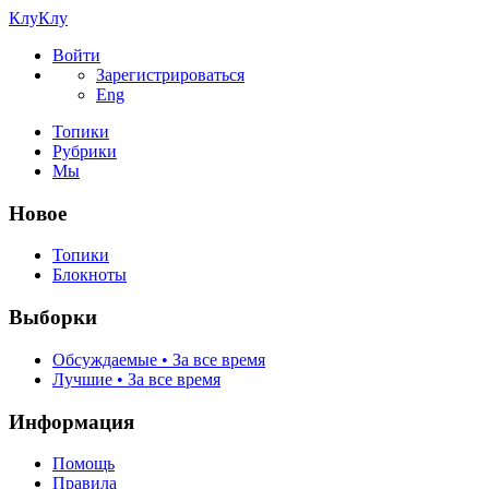
КлуКлу
Войти
Зарегистрироваться
Eng
Топики
Рубрики
Мы
Новое
Топики
Блокноты
Выборки
Обсуждаемые • За все время
Лучшие • За все время
Информация
Помощь
Правила