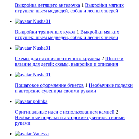
Выкройка летящего ангелочка
1
Выкройки мягких
игрушек: шьем медведей, собак и лесных зверей
Nusha01
Выкройки тряпичных кукол
1
Выкройки мягких
игрушек: шьем медведей, собак и лесных зверей
Nusha01
Схемы для вязания ленточного кружева
2
Шитье и
вязание для детей: схемы, выкройки и описания
Nusha01
Пошаговое оформление букетов
1
Необычные поделки
и авторские сувениры своими руками
polinka
Оригинальные идеи с использованием камней
2
Необычные поделки и авторские сувениры своими
руками
Vanessa