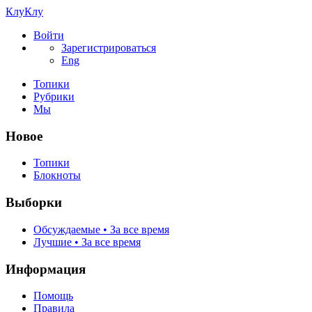
КлуКлу
Войти
Зарегистрироваться
Eng
Топики
Рубрики
Мы
Новое
Топики
Блокноты
Выборки
Обсуждаемые • За все время
Лучшие • За все время
Информация
Помощь
Правила