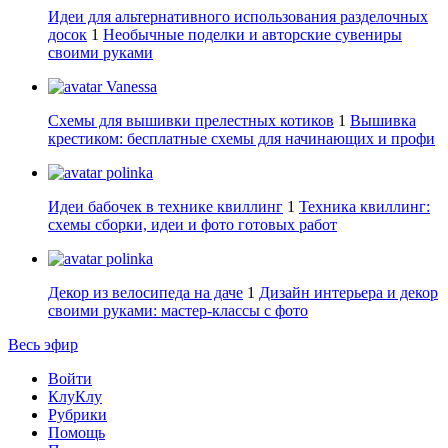
Идеи для альтернативного использования разделочных
досок
1
Необычные поделки и авторские сувениры
своими руками
Vanessa
Схемы для вышивки прелестных котиков
1
Вышивка
крестиком: бесплатные схемы для начинающих и профи
polinka
Идеи бабочек в технике квиллинг
1
Техника квиллинг:
схемы сборки, идеи и фото готовых работ
polinka
Декор из велосипеда на даче
1
Дизайн интерьера и декор
своими руками: мастер-классы с фото
Весь эфир
Войти
КлуКлу
Рубрики
Помощь