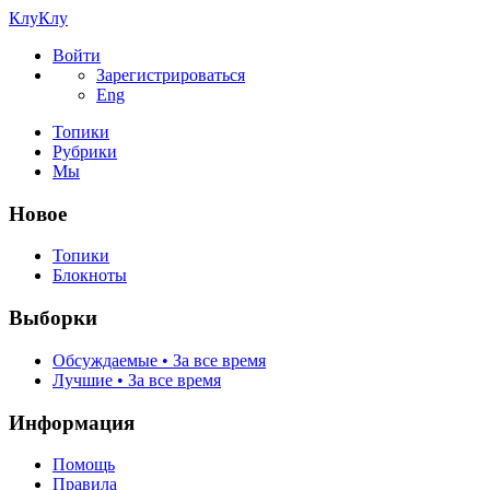
КлуКлу
Войти
Зарегистрироваться
Eng
Топики
Рубрики
Мы
Новое
Топики
Блокноты
Выборки
Обсуждаемые • За все время
Лучшие • За все время
Информация
Помощь
Правила