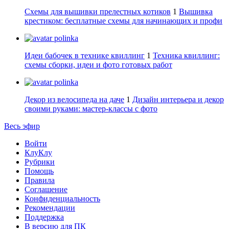
Схемы для вышивки прелестных котиков
1
Вышивка
крестиком: бесплатные схемы для начинающих и профи
polinka
Идеи бабочек в технике квиллинг
1
Техника квиллинг:
схемы сборки, идеи и фото готовых работ
polinka
Декор из велосипеда на даче
1
Дизайн интерьера и декор
своими руками: мастер-классы с фото
Весь эфир
Войти
КлуКлу
Рубрики
Помощь
Правила
Соглашение
Конфиденциальность
Рекомендации
Поддержка
В версию для ПК