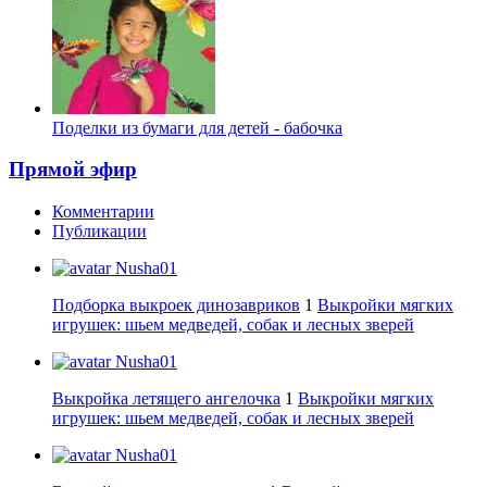
Поделки из бумаги для детей - бабочка
Прямой эфир
Комментарии
Публикации
Nusha01
Подборка выкроек динозавриков
1
Выкройки мягких
игрушек: шьем медведей, собак и лесных зверей
Nusha01
Выкройка летящего ангелочка
1
Выкройки мягких
игрушек: шьем медведей, собак и лесных зверей
Nusha01