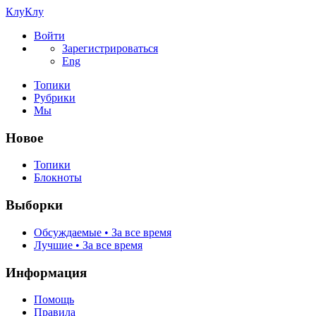
КлуКлу
Войти
Зарегистрироваться
Eng
Топики
Рубрики
Мы
Новое
Топики
Блокноты
Выборки
Обсуждаемые • За все время
Лучшие • За все время
Информация
Помощь
Правила