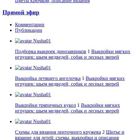
Цветы крючком, описание вязания
Прямой эфир
Комментарии
Публикации
Nusha01
Подборка выкроек динозавриков
1
Выкройки мягких
игрушек: шьем медведей, собак и лесных зверей
Nusha01
Выкройка летящего ангелочка
1
Выкройки мягких
игрушек: шьем медведей, собак и лесных зверей
Nusha01
Выкройки тряпичных кукол
1
Выкройки мягких
игрушек: шьем медведей, собак и лесных зверей
Nusha01
Схемы для вязания ленточного кружева
2
Шитье и
вязание для детей: схемы, выкройки и описания