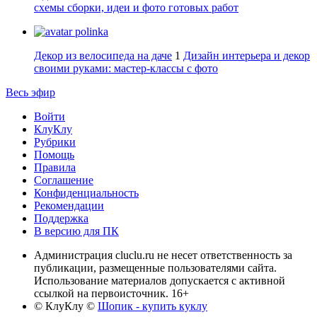
схемы сборки, идеи и фото готовых работ
polinka
Декор из велосипеда на даче
1
Дизайн интерьера и декор
своими руками: мастер-классы с фото
Весь эфир
Войти
КлуКлу
Рубрики
Помощь
Правила
Соглашение
Конфиденциальность
Рекомендации
Поддержка
В версию для ПК
Администрация cluclu.ru не несет ответственность за
публикации, размещенные пользователями сайта.
Использование материалов допускается с активной
ссылкой на первоисточник. 16+
© КлуКлу
©
Шопик - купить куклу