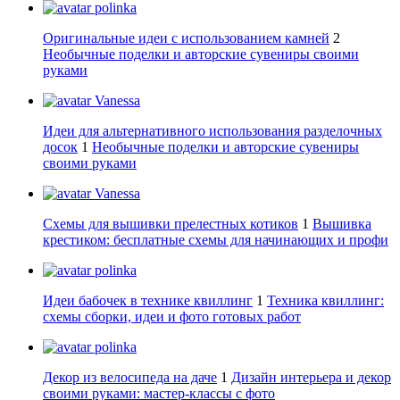
polinka
Оригинальные идеи с использованием камней
2
Необычные поделки и авторские сувениры своими
руками
Vanessa
Идеи для альтернативного использования разделочных
досок
1
Необычные поделки и авторские сувениры
своими руками
Vanessa
Схемы для вышивки прелестных котиков
1
Вышивка
крестиком: бесплатные схемы для начинающих и профи
polinka
Идеи бабочек в технике квиллинг
1
Техника квиллинг:
схемы сборки, идеи и фото готовых работ
polinka
Декор из велосипеда на даче
1
Дизайн интерьера и декор
своими руками: мастер-классы с фото