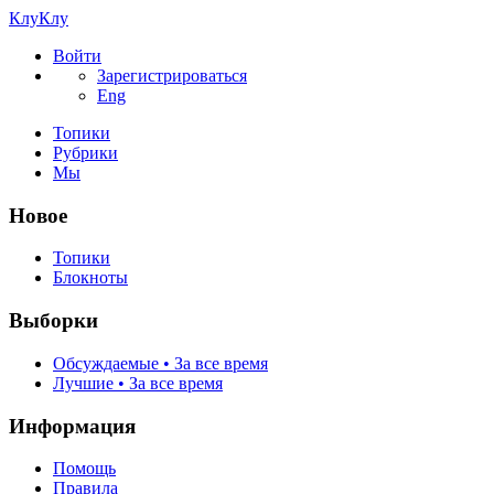
КлуКлу
Войти
Зарегистрироваться
Eng
Топики
Рубрики
Мы
Новое
Топики
Блокноты
Выборки
Обсуждаемые • За все время
Лучшие • За все время
Информация
Помощь
Правила