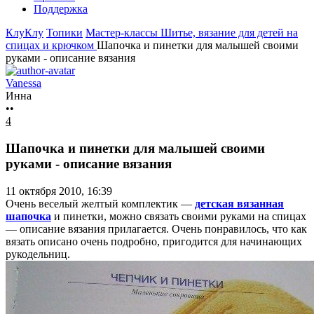
Поддержка
КлуКлу
Топики
Мастер-классы
Шитье, вязание для детей на
спицах и крючком
Шапочка и пинетки для малышей своими
руками - описание вязания
Vanessa
Инна
••
4
Шапочка и пинетки для малышей своими
руками - описание вязания
11 октября 2010, 16:39
Очень веселый желтый комплектик —
детская вязанная
шапочка
и пинетки, можно связать своими руками на спицах
— описание вязания прилагается. Очень понравилось, что как
вязать описано очень подробно, пригодится для начинающих
рукодельниц.