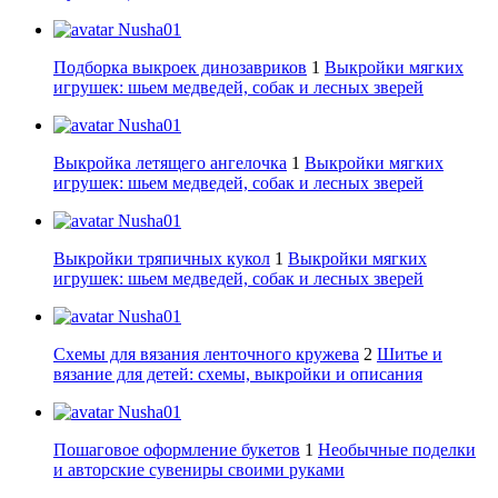
Nusha01
Подборка выкроек динозавриков
1
Выкройки мягких
игрушек: шьем медведей, собак и лесных зверей
Nusha01
Выкройка летящего ангелочка
1
Выкройки мягких
игрушек: шьем медведей, собак и лесных зверей
Nusha01
Выкройки тряпичных кукол
1
Выкройки мягких
игрушек: шьем медведей, собак и лесных зверей
Nusha01
Схемы для вязания ленточного кружева
2
Шитье и
вязание для детей: схемы, выкройки и описания
Nusha01
Пошаговое оформление букетов
1
Необычные поделки
и авторские сувениры своими руками