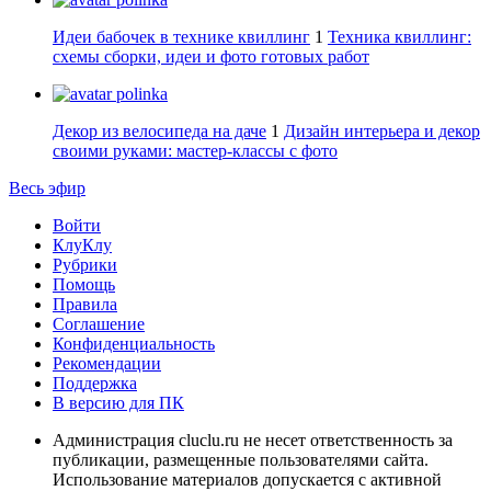
Идеи бабочек в технике квиллинг
1
Техника квиллинг:
схемы сборки, идеи и фото готовых работ
polinka
Декор из велосипеда на даче
1
Дизайн интерьера и декор
своими руками: мастер-классы с фото
Весь эфир
Войти
КлуКлу
Рубрики
Помощь
Правила
Соглашение
Конфиденциальность
Рекомендации
Поддержка
В версию для ПК
Администрация cluclu.ru не несет ответственность за
публикации, размещенные пользователями сайта.
Использование материалов допускается с активной