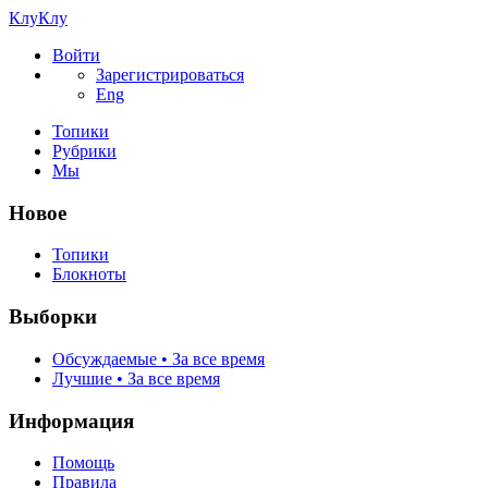
КлуКлу
Войти
Зарегистрироваться
Eng
Топики
Рубрики
Мы
Новое
Топики
Блокноты
Выборки
Обсуждаемые • За все время
Лучшие • За все время
Информация
Помощь
Правила