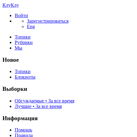
КлуКлу
Войти
Зарегистрироваться
Eng
Топики
Рубрики
Мы
Новое
Топики
Блокноты
Выборки
Обсуждаемые • За все время
Лучшие • За все время
Информация
Помощь
Правила