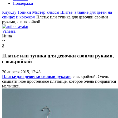
Поддержка
КлуКлу
Топики
Мастер-классы
Шитье, вязание для детей на
спицах и крючком
Платье или туника для девочки своими
руками, с выкройкой
Vanessa
Инна
••
2
Платье или туника для девочки своими руками,
с выкройкой
20 апреля 2015, 12:43
Платье для девочки своими руками
, с выкройкой. Очень
симпатичное простенькое платьице, которое очень понравится
малышке.