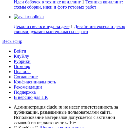
Идеи бабочек в технике квиллинг
1
Техника квиллинг:
схемы сборки, идеи и фото готовых работ
polinka
Декор из велосипеда на даче
1
Дизайн интерьера и декор
своими руками: мастер-классы с фото
Весь эфир
Войти
КлуКлу
Рубрики
Помощь
Правила
Соглашение
Конфиденциальность
Рекомендации
Поддержка
В версию для ПК
Администрация cluclu.ru не несет ответственность за
публикации, размещенные пользователями сайта.
Использование материалов допускается с активной
ссылкой на первоисточник. 16+
© КлуКлу
©
Шопик - купить куклу