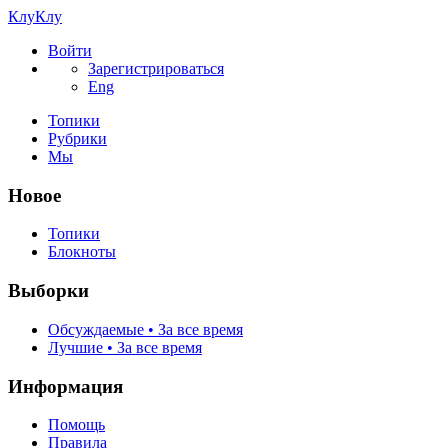
КлуКлу
Войти
Зарегистрироваться
Eng
Топики
Рубрики
Мы
Новое
Топики
Блокноты
Выборки
Обсуждаемые • За все время
Лучшие • За все время
Информация
Помощь
Правила