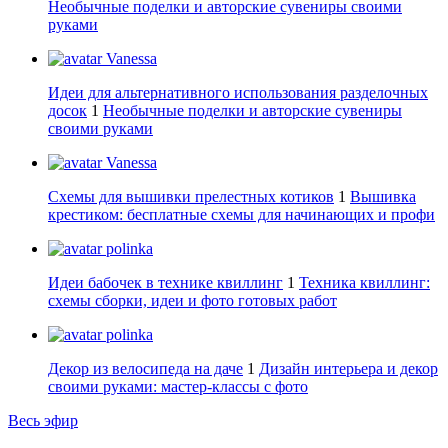
Необычные поделки и авторские сувениры своими
руками
Vanessa
Идеи для альтернативного использования разделочных
досок
1
Необычные поделки и авторские сувениры
своими руками
Vanessa
Схемы для вышивки прелестных котиков
1
Вышивка
крестиком: бесплатные схемы для начинающих и профи
polinka
Идеи бабочек в технике квиллинг
1
Техника квиллинг:
схемы сборки, идеи и фото готовых работ
polinka
Декор из велосипеда на даче
1
Дизайн интерьера и декор
своими руками: мастер-классы с фото
Весь эфир