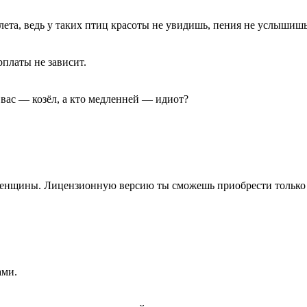
та, ведь у таких птиц красоты не увидишь, пения не услышишь,
рплаты не зависит.
е вас — козёл, а кто медленней — идиот?
 женщины. Лицензионную версию ты сможешь приобрести только 
ами.