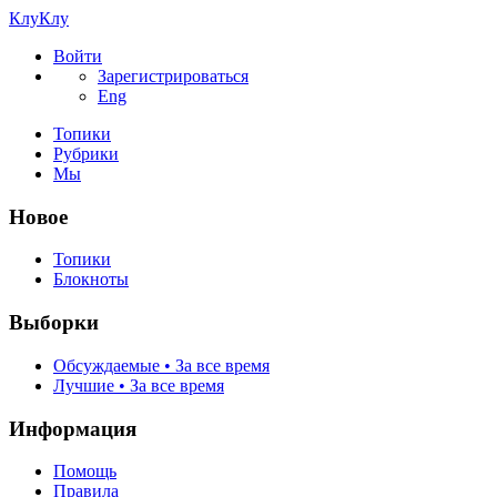
КлуКлу
Войти
Зарегистрироваться
Eng
Топики
Рубрики
Мы
Новое
Топики
Блокноты
Выборки
Обсуждаемые • За все время
Лучшие • За все время
Информация
Помощь
Правила