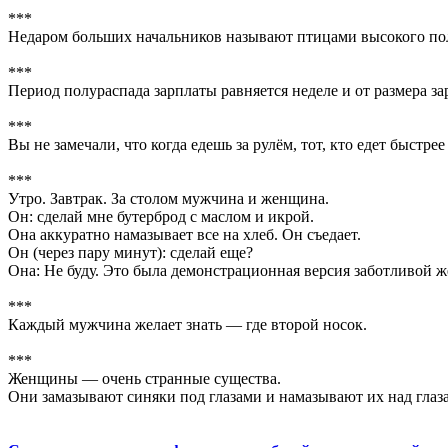
***
Недаром больших начальников называют птицами высокого поле
***
Период полураспада зарплаты равняется неделе и от размера за
***
Вы не замечали, что когда едешь за рулём, тот, кто едет быстре
***
Утро. Завтрак. За столом мужчина и женщина.
Он: сделай мне бутерброд с маслом и икрой.
Она аккуратно намазывает все на хлеб. Он съедает.
Он (через пару минут): сделай еще?
Она: Не буду. Это была демонстрационная версия заботливой
***
Каждый мужчина желает знать — где второй носок.
***
Женщины — очень странные существа.
Они замазывают синяки под глазами и намазывают их над глаз