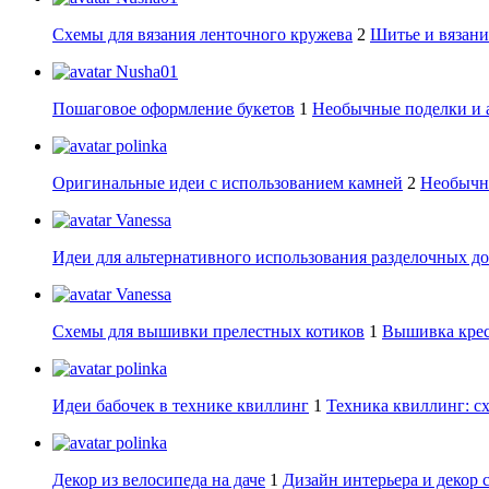
Схемы для вязания ленточного кружева
2
Шитье и вязани
Nusha01
Пошаговое оформление букетов
1
Необычные поделки и 
polinka
Оригинальные идеи с использованием камней
2
Необычны
Vanessa
Идеи для альтернативного использования разделочных д
Vanessa
Схемы для вышивки прелестных котиков
1
Вышивка крес
polinka
Идеи бабочек в технике квиллинг
1
Техника квиллинг: сх
polinka
Декор из велосипеда на даче
1
Дизайн интерьера и декор 