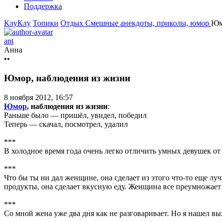
Поддержка
КлуКлу
Топики
Отдых
Смешные анекдоты, приколы, юмор
Юм
ant
Анна
••
Юмор, наблюдения из жизни
8 ноября 2012, 16:57
Юмор
, наблюдения из жизни
:
Раньше было — пришёл, увидел, победил
Теперь — скачал, посмотрел, удалил
***
В холодное время года очень легко отличить умных девушек о
***
Что бы ты ни дал женщине, она сделает из этого что-то еще лу
продукты, она сделает вкусную еду. Женщина все преумножает 
***
Со мной жена уже два дня как не разговаривает. Но я нашел в