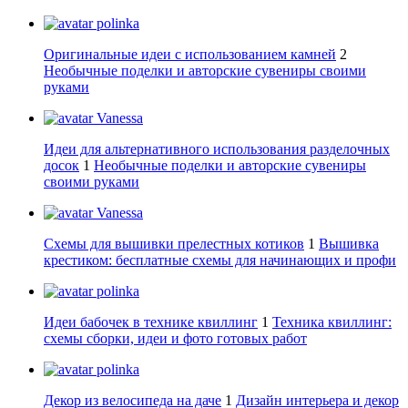
polinka
Оригинальные идеи с использованием камней
2
Необычные поделки и авторские сувениры своими
руками
Vanessa
Идеи для альтернативного использования разделочных
досок
1
Необычные поделки и авторские сувениры
своими руками
Vanessa
Схемы для вышивки прелестных котиков
1
Вышивка
крестиком: бесплатные схемы для начинающих и профи
polinka
Идеи бабочек в технике квиллинг
1
Техника квиллинг:
схемы сборки, идеи и фото готовых работ
polinka
Декор из велосипеда на даче
1
Дизайн интерьера и декор