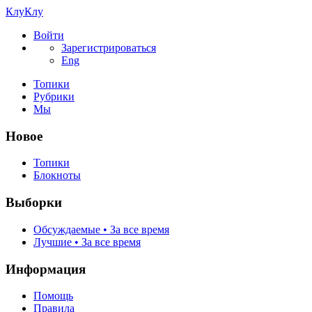
КлуКлу
Войти
Зарегистрироваться
Eng
Топики
Рубрики
Мы
Новое
Топики
Блокноты
Выборки
Обсуждаемые • За все время
Лучшие • За все время
Информация
Помощь
Правила