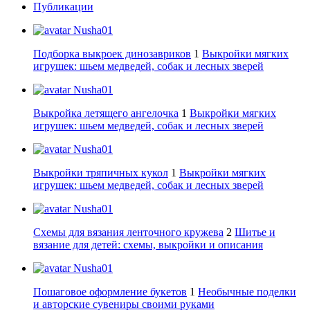
Публикации
Nusha01
Подборка выкроек динозавриков
1
Выкройки мягких
игрушек: шьем медведей, собак и лесных зверей
Nusha01
Выкройка летящего ангелочка
1
Выкройки мягких
игрушек: шьем медведей, собак и лесных зверей
Nusha01
Выкройки тряпичных кукол
1
Выкройки мягких
игрушек: шьем медведей, собак и лесных зверей
Nusha01
Схемы для вязания ленточного кружева
2
Шитье и
вязание для детей: схемы, выкройки и описания
Nusha01
Пошаговое оформление букетов
1
Необычные поделки
и авторские сувениры своими руками