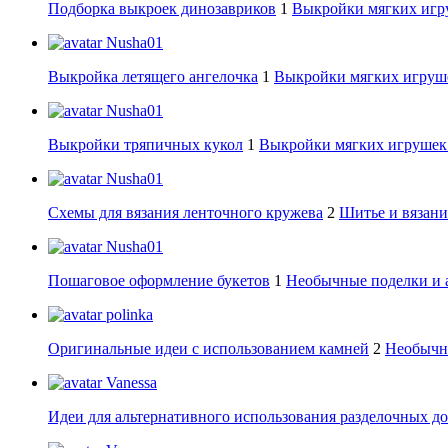
Подборка выкроек динозавриков
1
Выкройки мягких игру
Nusha01
Выкройка летящего ангелочка
1
Выкройки мягких игруше
Nusha01
Выкройки тряпичных кукол
1
Выкройки мягких игрушек:
Nusha01
Схемы для вязания ленточного кружева
2
Шитье и вязани
Nusha01
Пошаговое оформление букетов
1
Необычные поделки и 
polinka
Оригинальные идеи с использованием камней
2
Необычны
Vanessa
Идеи для альтернативного использования разделочных д