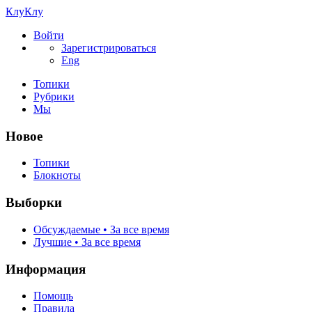
КлуКлу
Войти
Зарегистрироваться
Eng
Топики
Рубрики
Мы
Новое
Топики
Блокноты
Выборки
Обсуждаемые • За все время
Лучшие • За все время
Информация
Помощь
Правила