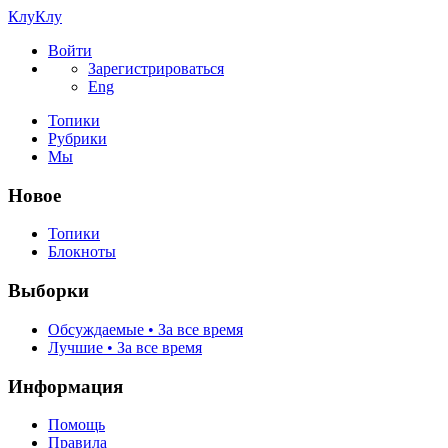
КлуКлу
Войти
Зарегистрироваться
Eng
Топики
Рубрики
Мы
Новое
Топики
Блокноты
Выборки
Обсуждаемые • За все время
Лучшие • За все время
Информация
Помощь
Правила