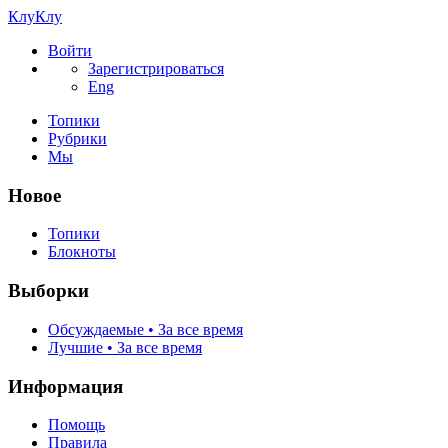
КлуКлу
Войти
Зарегистрироваться
Eng
Топики
Рубрики
Мы
Новое
Топики
Блокноты
Выборки
Обсуждаемые • За все время
Лучшие • За все время
Информация
Помощь
Правила