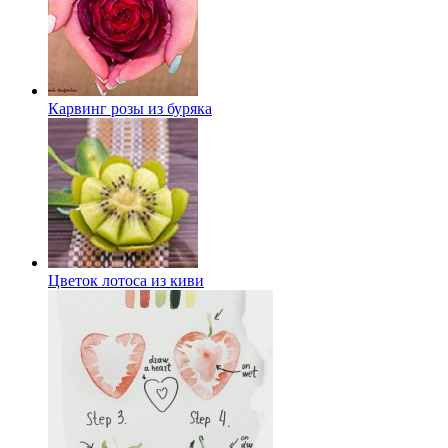
Карвинг розы из буряка
Цветок лотоса из киви