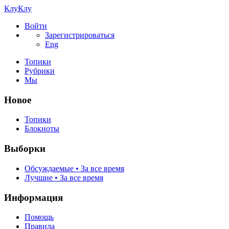
КлуКлу
Войти
Зарегистрироваться
Eng
Топики
Рубрики
Мы
Новое
Топики
Блокноты
Выборки
Обсуждаемые • За все время
Лучшие • За все время
Информация
Помощь
Правила