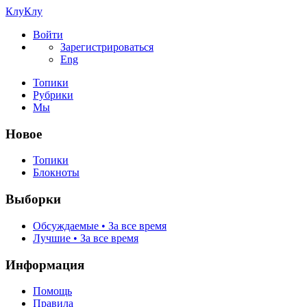
КлуКлу
Войти
Зарегистрироваться
Eng
Топики
Рубрики
Мы
Новое
Топики
Блокноты
Выборки
Обсуждаемые • За все время
Лучшие • За все время
Информация
Помощь
Правила