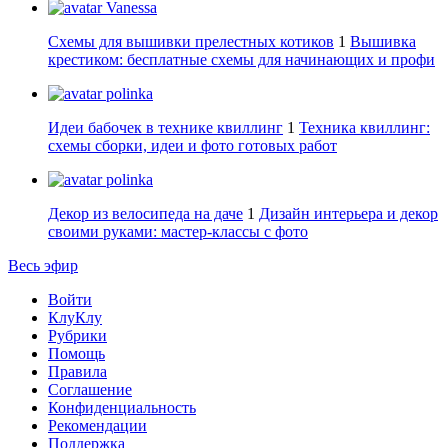
Vanessa
Схемы для вышивки прелестных котиков
1
Вышивка
крестиком: бесплатные схемы для начинающих и профи
polinka
Идеи бабочек в технике квиллинг
1
Техника квиллинг:
схемы сборки, идеи и фото готовых работ
polinka
Декор из велосипеда на даче
1
Дизайн интерьера и декор
своими руками: мастер-классы с фото
Весь эфир
Войти
КлуКлу
Рубрики
Помощь
Правила
Соглашение
Конфиденциальность
Рекомендации
Поддержка