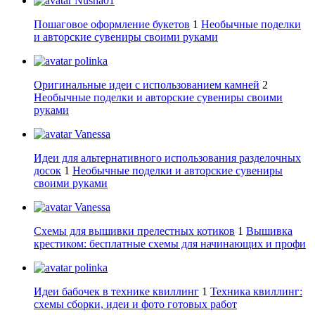
Nusha01
Пошаговое оформление букетов
1
Необычные поделки
и авторские сувениры своими руками
polinka
Оригинальные идеи с использованием камней
2
Необычные поделки и авторские сувениры своими
руками
Vanessa
Идеи для альтернативного использования разделочных
досок
1
Необычные поделки и авторские сувениры
своими руками
Vanessa
Схемы для вышивки прелестных котиков
1
Вышивка
крестиком: бесплатные схемы для начинающих и профи
polinka
Идеи бабочек в технике квиллинг
1
Техника квиллинг:
схемы сборки, идеи и фото готовых работ