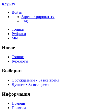
КлуКлу
Войти
Зарегистрироваться
Eng
Топики
Рубрики
Мы
Новое
Топики
Блокноты
Выборки
Обсуждаемые • За все время
Лучшие • За все время
Информация
Помощь
Правила