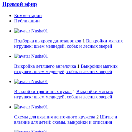
Прямой эфир
Комментарии
Публикации
Nusha01
Подборка выкроек динозавриков
1
Выкройки мягких
игрушек: шьем медведей, собак и лесных зверей
Nusha01
Выкройка летящего ангелочка
1
Выкройки мягких
игрушек: шьем медведей, собак и лесных зверей
Nusha01
Выкройки тряпичных кукол
1
Выкройки мягких
игрушек: шьем медведей, собак и лесных зверей
Nusha01
Схемы для вязания ленточного кружева
2
Шитье и
вязание для детей: схемы, выкройки и описания