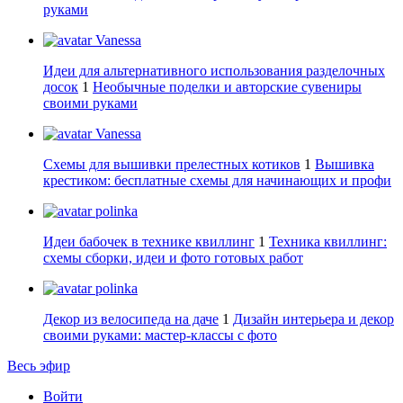
руками
Vanessa
Идеи для альтернативного использования разделочных
досок
1
Необычные поделки и авторские сувениры
своими руками
Vanessa
Схемы для вышивки прелестных котиков
1
Вышивка
крестиком: бесплатные схемы для начинающих и профи
polinka
Идеи бабочек в технике квиллинг
1
Техника квиллинг:
схемы сборки, идеи и фото готовых работ
polinka
Декор из велосипеда на даче
1
Дизайн интерьера и декор
своими руками: мастер-классы с фото
Весь эфир
Войти