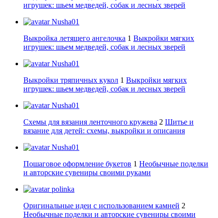
игрушек: шьем медведей, собак и лесных зверей
Nusha01
Выкройка летящего ангелочка
1
Выкройки мягких
игрушек: шьем медведей, собак и лесных зверей
Nusha01
Выкройки тряпичных кукол
1
Выкройки мягких
игрушек: шьем медведей, собак и лесных зверей
Nusha01
Схемы для вязания ленточного кружева
2
Шитье и
вязание для детей: схемы, выкройки и описания
Nusha01
Пошаговое оформление букетов
1
Необычные поделки
и авторские сувениры своими руками
polinka
Оригинальные идеи с использованием камней
2
Необычные поделки и авторские сувениры своими