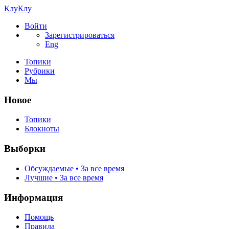
КлуКлу
Войти
Зарегистрироваться
Eng
Топики
Рубрики
Мы
Новое
Топики
Блокноты
Выборки
Обсуждаемые • За все время
Лучшие • За все время
Информация
Помощь
Правила