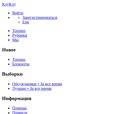
КлуКлу
Войти
Зарегистрироваться
Eng
Топики
Рубрики
Мы
Новое
Топики
Блокноты
Выборки
Обсуждаемые • За все время
Лучшие • За все время
Информация
Помощь
Правила