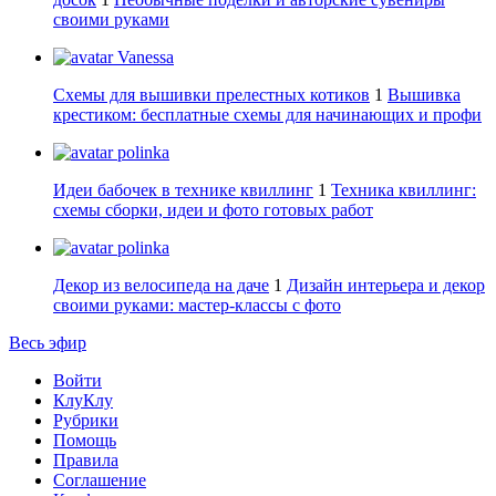
своими руками
Vanessa
Схемы для вышивки прелестных котиков
1
Вышивка
крестиком: бесплатные схемы для начинающих и профи
polinka
Идеи бабочек в технике квиллинг
1
Техника квиллинг:
схемы сборки, идеи и фото готовых работ
polinka
Декор из велосипеда на даче
1
Дизайн интерьера и декор
своими руками: мастер-классы с фото
Весь эфир
Войти
КлуКлу
Рубрики
Помощь
Правила
Соглашение