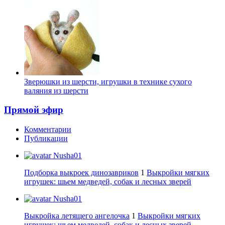
Зверюшки из шерсти, игрушки в технике сухого
валяния из шерсти
Прямой эфир
Комментарии
Публикации
Nusha01
Подборка выкроек динозавриков
1
Выкройки мягких
игрушек: шьем медведей, собак и лесных зверей
Nusha01
Выкройка летящего ангелочка
1
Выкройки мягких
игрушек: шьем медведей, собак и лесных зверей