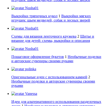
Nusha01
Выкройки тряпичных кукол
1
Выкройки мягких
игрушек: шьем медведей, собак и лесных зверей
Nusha01
Схемы для вязания ленточного кружева
2
Шитье и
вязание для детей: схемы, выкройки и описания
Nusha01
Пошаговое оформление букетов
1
Необычные поделки
и авторские сувениры своими руками
polinka
Оригинальные идеи с использованием камней
2
Необычные поделки и авторские сувениры своими
руками
Vanessa
Идеи для альтернативного использования разделочных
досок
1
Необычные поделки и авторские сувениры