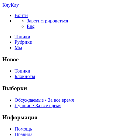
КлуКлу
Войти
Зарегистрироваться
Eng
Топики
Рубрики
Мы
Новое
Топики
Блокноты
Выборки
Обсуждаемые • За все время
Лучшие • За все время
Информация
Помощь
Правила