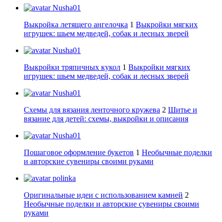
Nusha01
Выкройка летящего ангелочка
1
Выкройки мягких
игрушек: шьем медведей, собак и лесных зверей
Nusha01
Выкройки тряпичных кукол
1
Выкройки мягких
игрушек: шьем медведей, собак и лесных зверей
Nusha01
Схемы для вязания ленточного кружева
2
Шитье и
вязание для детей: схемы, выкройки и описания
Nusha01
Пошаговое оформление букетов
1
Необычные поделки
и авторские сувениры своими руками
polinka
Оригинальные идеи с использованием камней
2
Необычные поделки и авторские сувениры своими
руками