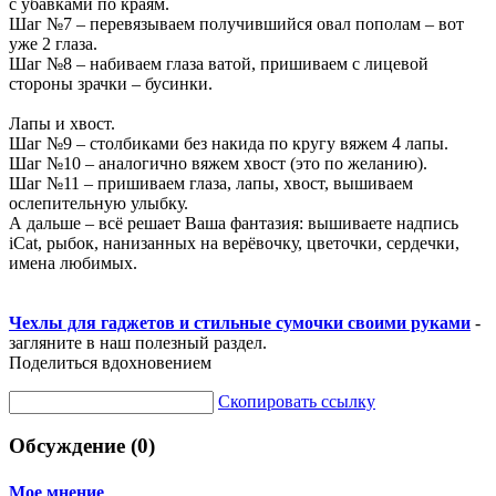
с убавками по краям.
Шаг №7 – перевязываем получившийся овал пополам – вот
уже 2 глаза.
Шаг №8 – набиваем глаза ватой, пришиваем с лицевой
стороны зрачки – бусинки.
Лапы и хвост.
Шаг №9 – столбиками без накида по кругу вяжем 4 лапы.
Шаг №10 – аналогично вяжем хвост (это по желанию).
Шаг №11 – пришиваем глаза, лапы, хвост, вышиваем
ослепительную улыбку.
А дальше – всё решает Ваша фантазия: вышиваете надпись
iCat, рыбок, нанизанных на верёвочку, цветочки, сердечки,
имена любимых.
Чехлы для гаджетов и стильные сумочки своими руками
-
загляните в наш полезный раздел.
Поделиться вдохновением
Скопировать ссылку
Обсуждение (0)
Мое мнение