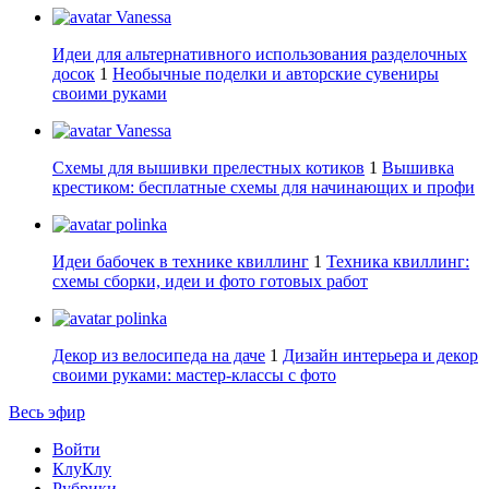
Vanessa
Идеи для альтернативного использования разделочных
досок
1
Необычные поделки и авторские сувениры
своими руками
Vanessa
Схемы для вышивки прелестных котиков
1
Вышивка
крестиком: бесплатные схемы для начинающих и профи
polinka
Идеи бабочек в технике квиллинг
1
Техника квиллинг:
схемы сборки, идеи и фото готовых работ
polinka
Декор из велосипеда на даче
1
Дизайн интерьера и декор
своими руками: мастер-классы с фото
Весь эфир
Войти
КлуКлу
Рубрики