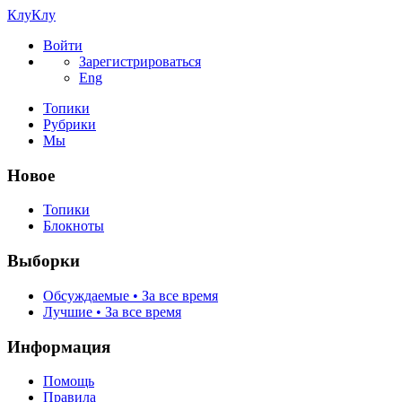
КлуКлу
Войти
Зарегистрироваться
Eng
Топики
Рубрики
Мы
Новое
Топики
Блокноты
Выборки
Обсуждаемые • За все время
Лучшие • За все время
Информация
Помощь
Правила