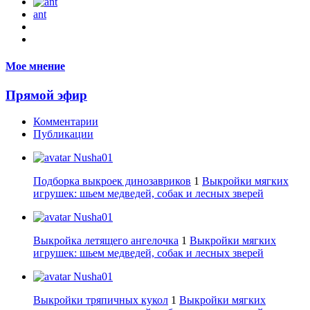
ant
Мое мнение
Прямой эфир
Комментарии
Публикации
Nusha01
Подборка выкроек динозавриков
1
Выкройки мягких
игрушек: шьем медведей, собак и лесных зверей
Nusha01
Выкройка летящего ангелочка
1
Выкройки мягких
игрушек: шьем медведей, собак и лесных зверей
Nusha01
Выкройки тряпичных кукол
1
Выкройки мягких