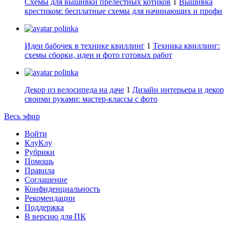
Схемы для вышивки прелестных котиков
1
Вышивка
крестиком: бесплатные схемы для начинающих и профи
polinka
Идеи бабочек в технике квиллинг
1
Техника квиллинг:
схемы сборки, идеи и фото готовых работ
polinka
Декор из велосипеда на даче
1
Дизайн интерьера и декор
своими руками: мастер-классы с фото
Весь эфир
Войти
КлуКлу
Рубрики
Помощь
Правила
Соглашение
Конфиденциальность
Рекомендации
Поддержка
В версию для ПК