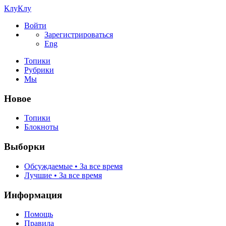
КлуКлу
Войти
Зарегистрироваться
Eng
Топики
Рубрики
Мы
Новое
Топики
Блокноты
Выборки
Обсуждаемые • За все время
Лучшие • За все время
Информация
Помощь
Правила